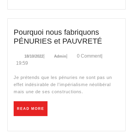
opposan
! »
Pourquoi nous fabriquons
Pourquoi
PÉNURIES et PAUVRETÉ
nous
18/10/2022
Admin
|
|
0 Comment
|
18/10/2022
Admin
fabriquo
19:59
PÉNURI
et
Je prétends que les pénuries ne sont pas un
PAUVRE
effet indésirable de l’impérialisme néolibéral
mais une de ses constructions.
READ
READ MORE
MORE