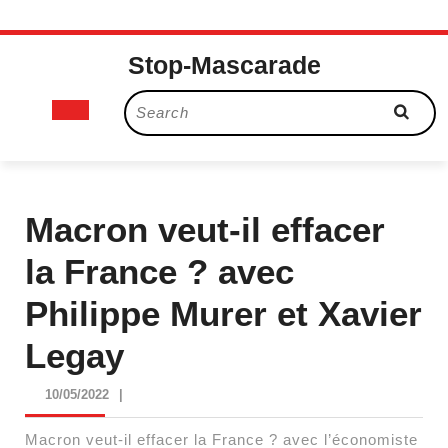
Skip
Stop-Mascarade
to
content
Open
Search
for:
Button
Macron veut-il effacer
la France ? avec
Philippe Murer et Xavier
Legay
10/05/2022
10/05/2022
|
Macron veut-il effacer la France ? avec l’économiste