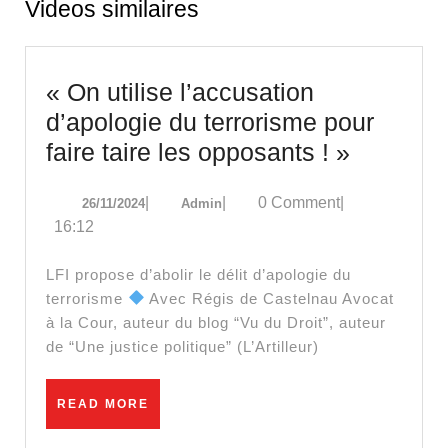
Videos similaires
« On utilise l’accusation
d’apologie du terrorisme pour
« On
faire taire les opposants ! »
utilise
26/11/2024
Admin
|
|
0 Comment
|
26/11/2024
Admin
l’accusa
16:12
d’apolog
du
LFI propose d’abolir le délit d’apologie du
terroris
terrorisme
Avec Régis de Castelnau Avocat
à la Cour, auteur du blog “Vu du Droit”, auteur
pour
de “Une justice politique” (L’Artilleur)
faire
taire
READ
READ MORE
les
MORE