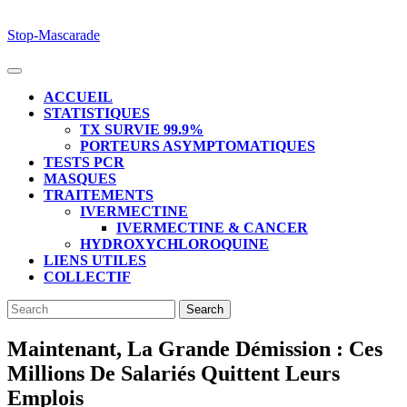
Skip
Stop-Mascarade
to
content
Open
Button
ACCUEIL
STATISTIQUES
TX SURVIE 99.9%
PORTEURS ASYMPTOMATIQUES
TESTS PCR
MASQUES
TRAITEMENTS
IVERMECTINE
IVERMECTINE & CANCER
HYDROXYCHLOROQUINE
LIENS UTILES
COLLECTIF
CLOSE
Search
BUTTON
for:
Maintenant, La Grande Démission : Ces
Millions De Salariés Quittent Leurs
Emplois