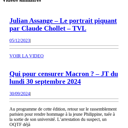
Julian Assange – Le portrait piquant
Julian
par Claude Chollet – TVL
Assange
05/12/2023
05/12/2023
|
–
Le
VOIR
VOIR LA VIDEO
portrait
LA
piquant
VIDEO
Qui pour censurer Macron ? – JT du
par
Qui
lundi 30 septembre 2024
Claude
pour
Chollet
30/09/2024
30/09/2024
|
censurer
–
Macron
TVL
Au programme de cette édition, retour sur le rassemblement
?
parisien pour rendre hommage à la jeune Philippine, tuée à
–
la sortie de son université. L’arrestation du suspect, un
OQTF déjà
JT