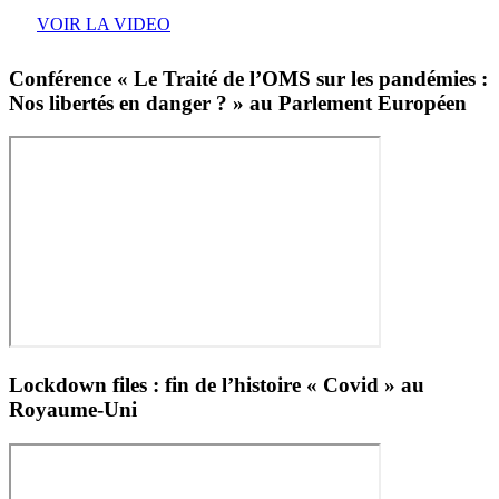
VOIR
du
VOIR LA VIDEO
LA
lundi
VIDEO
Conférence « Le Traité de l’OMS sur les pandémies :
30
Nos libertés en danger ? » au Parlement Européen
septembre
2024
Lockdown files : fin de l’histoire « Covid » au
Royaume-Uni