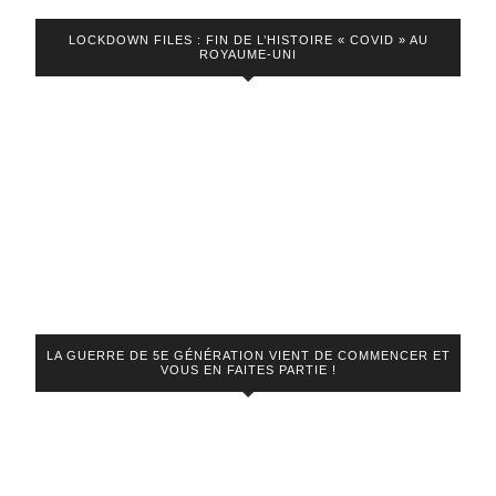
Krach,
avec
LOCKDOWN FILES : FIN DE L’HISTOIRE « COVID » AU
ROYAUME-UNI
Tom
Benoit
LA GUERRE DE 5E GÉNÉRATION VIENT DE COMMENCER ET
VOUS EN FAITES PARTIE !