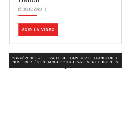
Fête
16/10/2023
16/10/2023
|
est
Finie
VOIR
VOIR LA VIDEO
:
LA
VIDEO
Assistons-
nous
CONFÉRENCE « LE TRAITÉ DE L’OMS SUR LES PANDÉMIES :
à
NOS LIBERTÉS EN DANGER ? » AU PARLEMENT EUROPÉEN
Une
Débâcle
de
l’Immobilier
?
Loi
Sapin,