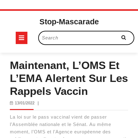
Skip
to
Stop-Mascarade
content
Open
Search
for:
Button
Maintenant, L’OMS Et
L’EMA Alertent Sur Les
Rappels Vaccin
13/01/2022
13/01/2022
|
La loi sur le pass vaccinal vient de passer
l’Assemblée nationale et le Sénat. Au même
moment, l’OMS et l’Agence européenne des