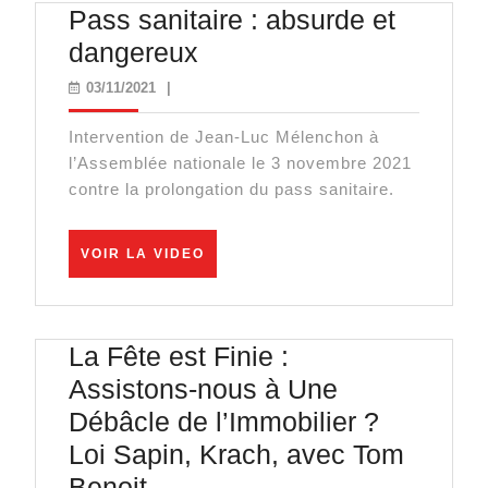
Pass sanitaire : absurde et
Pass
dangereux
sanitaire
03/11/2021
03/11/2021
|
:
Intervention de Jean-Luc Mélenchon à
absurde
l’Assemblée nationale le 3 novembre 2021
et
contre la prolongation du pass sanitaire.
dangereux
VOIR
VOIR LA VIDEO
LA
VIDEO
La Fête est Finie :
Assistons-nous à Une
Débâcle de l’Immobilier ?
Loi Sapin, Krach, avec Tom
La
Benoit