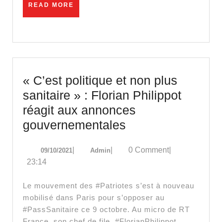
READ
READ MORE
!
MORE
« C’est politique et non plus
sanitaire » : Florian Philippot
réagit aux annonces
« C’est
gouvernementales
politique
09/10/2021
Admin
|
|
0 Comment
|
09/10/2021
Admin
et
23:14
non
plus
Le mouvement des #Patriotes s’est à nouveau
sanitaire »
mobilisé dans Paris pour s’opposer au
#PassSanitaire ce 9 octobre. Au micro de RT
:
France, son chef de file, #FlorianPhilippot,