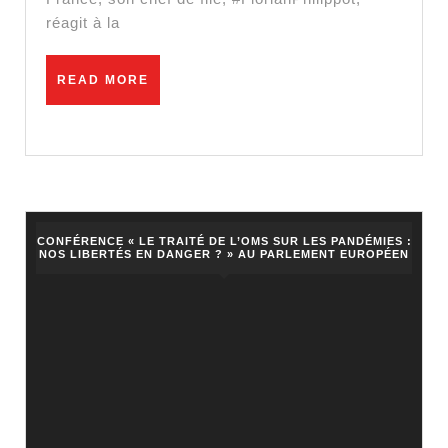
Florian
réagit à la
Philippot
réagit
READ
READ MORE
aux
MORE
annonces
gouvernementale
CONFÉRENCE « LE TRAITÉ DE L’OMS SUR LES PANDÉMIES :
NOS LIBERTÉS EN DANGER ? » AU PARLEMENT EUROPÉEN