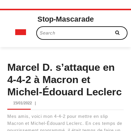
Skip
Stop-Mascarade
to
content
Open
Search
for:
Button
Marcel D. s’attaque en
4-4-2 à Macron et
Michel-Édouard Leclerc
15/01/2022
15/01/2022
|
Mes amis, voici mon 4-4-2 pour mettre en slip
Macron et Michel-Édouard Leclerc. En ces temps de
pourrissement programmé, il était temps de faire un