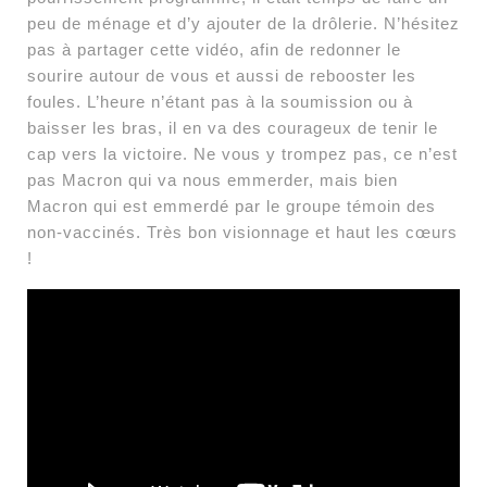
peu de ménage et d’y ajouter de la drôlerie. N’hésitez
pas à partager cette vidéo, afin de redonner le
sourire autour de vous et aussi de rebooster les
foules. L’heure n’étant pas à la soumission ou à
baisser les bras, il en va des courageux de tenir le
cap vers la victoire. Ne vous y trompez pas, ce n’est
pas Macron qui va nous emmerder, mais bien
Macron qui est emmerdé par le groupe témoin des
non-vaccinés. Très bon visionnage et haut les cœurs
!