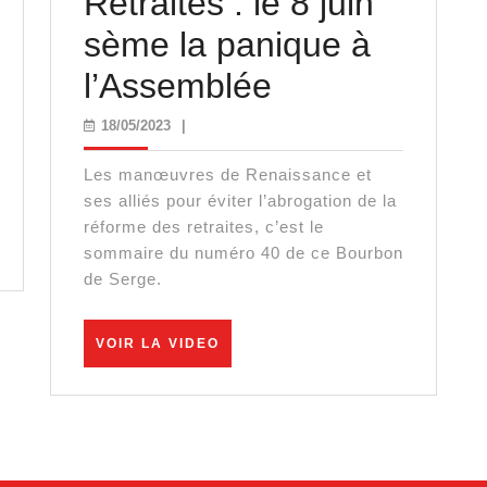
Retraites : le 8 juin
sème la panique à
Retraites
l’Assemblée
:
18/05/2023
18/05/2023
|
le
Les manœuvres de Renaissance et
8
ses alliés pour éviter l’abrogation de la
réforme des retraites, c’est le
juin
sommaire du numéro 40 de ce Bourbon
de Serge.
sème
la
VOIR
VOIR LA VIDEO
LA
panique
VIDEO
à
l’Assemblée