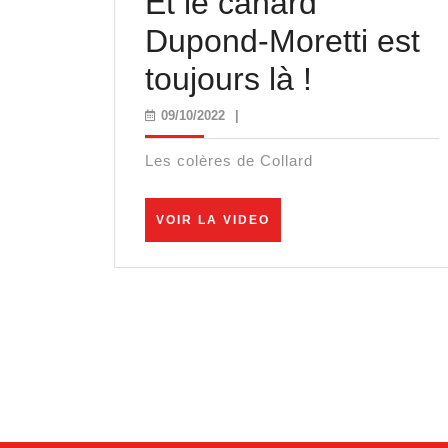
Et le canard
Dupond-Moretti est
Et
toujours là !
le
09/10/2022
09/10/2022
|
canard
Les colères de Collard
Dupond-
VOIR
Moretti
VOIR LA VIDEO
LA
VIDEO
est
toujours
là
!