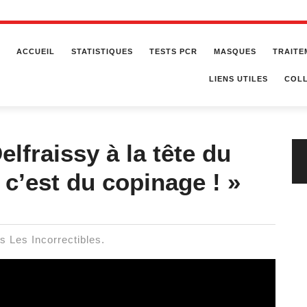
ACCUEIL
STATISTIQUES
TESTS PCR
MASQUES
TRAITE
LIENS UTILES
COLL
elfraissy à la tête du
, c’est du copinage ! »
ns Les Incorrectibles.