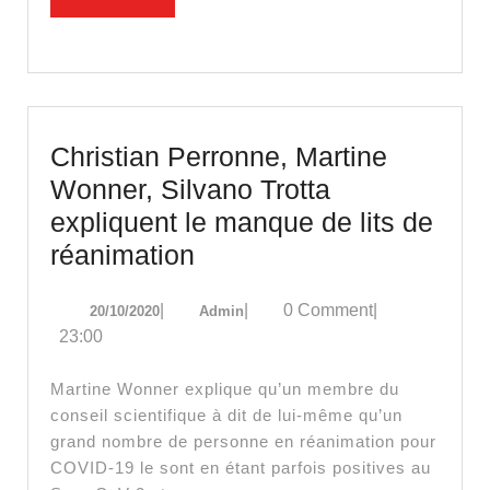
Projet
MORE
de
loi
proroga
EUS
Christian Perronne, Martine
–
Wonner, Silvano Trotta
02/02/2
expliquent le manque de lits de
Christian
réanimation
Perronne,
20/10/2020
Admin
|
|
0 Comment
|
20/10/2020
Admin
Martine
23:00
Wonner,
Silvano
Martine Wonner explique qu’un membre du
Trotta
conseil scientifique à dit de lui-même qu’un
grand nombre de personne en réanimation pour
expliquent
COVID-19 le sont en étant parfois positives au
le