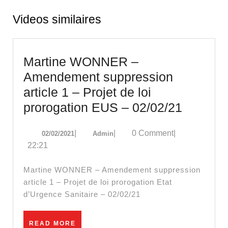
Videos similaires
Martine WONNER –
Amendement suppression
article 1 – Projet de loi
Martine
prorogation EUS – 02/02/21
WONN
02/02/2021
Admin
|
|
0 Comment
|
02/02/2021
Admin
–
22:21
Amende
suppres
Martine WONNER – Amendement suppression
article
article 1 – Projet de loi prorogation Etat
d’Urgence Sanitaire – 02/02/21
1
–
READ
READ MORE