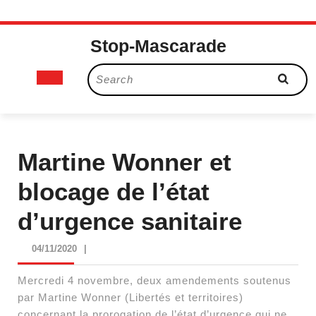
Skip
Stop-Mascarade
to
content
Open
Search
for:
Button
Martine Wonner et
blocage de l’état
d’urgence sanitaire
04/11/2020
04/11/2020
|
Mercredi 4 novembre, deux amendements soutenus
par Martine Wonner (Libertés et territoires)
concernant la prorogation de l’état d’urgence qui ne