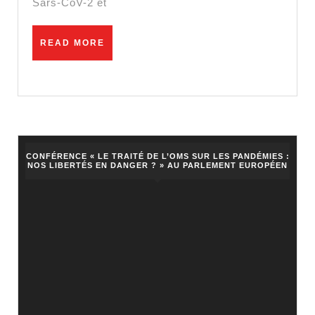
Sars-CoV-2 et
manque
de
READ
READ MORE
lits
MORE
de
réanimation
CONFÉRENCE « LE TRAITÉ DE L’OMS SUR LES PANDÉMIES :
NOS LIBERTÉS EN DANGER ? » AU PARLEMENT EUROPÉEN