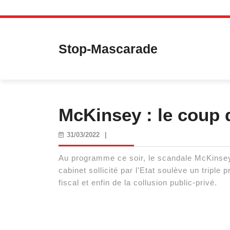
Skip
to
content
Stop-Mascarade
McKinsey : le coup 
31/03/2022
31/03/2022
|
Au programme ce soir, le scandale McKinsey 
cabinet sollicité par l’Etat soulève un triple
fiscal et enfin de la collusion public-privé.