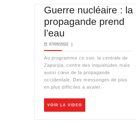
Guerre nucléaire : la
propagande prend
Guerre
l’eau
nucléaire
07/09/2022
07/09/2022
|
:
Au programme ce soir, la centrale de
la
Zaporijia, centre des inquiétudes mais
aussi cœur de la propagande
propagande
occidentale. Des mensonges de plus
en plus difficiles à avaler.
prend
l’eau
VOIR
VOIR LA VIDEO
LA
VIDEO