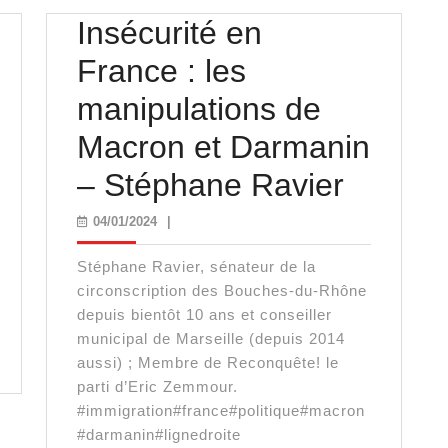
Insécurité en
France : les
manipulations de
Macron et Darmanin
Insécur
– Stéphane Ravier
en
04/01/2024
04/01/2024
|
France
Stéphane Ravier, sénateur de la
:
circonscription des Bouches-du-Rhône
depuis bientôt 10 ans et conseiller
les
municipal de Marseille (depuis 2014
aussi) ; Membre de Reconquête! le
manipu
parti d’Eric Zemmour.
de
#immigration#france#politique#macron
#darmanin#lignedroite