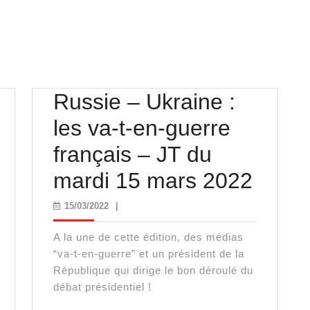
Russie – Ukraine :
les va-t-en-guerre
français – JT du
Russi
mardi 15 mars 2022
–
15/03/2022
15/03/2022
|
Ukrai
A la une de cette édition, des médias
:
“va-t-en-guerre” et un président de la
République qui dirige le bon déroulé du
les
débat présidentiel !