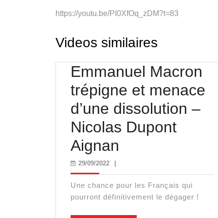
https://youtu.be/PI0XfOq_zDM?t=83
Videos similaires
Emmanuel Macron
trépigne et menace
d’une dissolution –
Nicolas Dupont
Emmanuel
Aignan
Macron
29/09/2022
29/09/2022
|
trépigne
Une chance pour les Français qui
et
pourront définitivement le dégager !