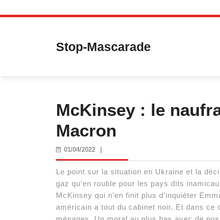
Skip
to
content
Stop-Mascarade
McKinsey : le naufr
Macron
01/04/2022
01/04/2022
|
Le point sur la situation en Ukraine et la déc
gaz qu’en rouble pour les pays dits inamica
McKinsey qui n’en finit plus d’inquiéter Emm
américain a tout du cabinet noir. Et dans ce
ménages. Un moral au plus bas avec de possi