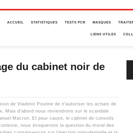
ACCUEIL
STATISTIQUES
TESTS PCR
MASQUES
TRAITE
LIENS UTILES
COLL
age du cabinet noir de
ision de Vladimir Poutine de n’autoriser les achats de
ux. Mais d’abord nous reviendrons sur le scandale
anuel Macron. Et pour cause, le cabinet de conseils
 contexte, nous évoquerons la question du moral des
bles conséquences sur l’élection présidentielle et la