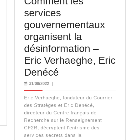
Comment les
services
gouvernementaux
organisent la
désinformation –
Eric Verhaeghe, Eric
Comment
Denécé
les
31/08/2022
31/08/2022
|
services
Eric Verhaeghe, fondateur du Courrier
gouvernementaux
des Stratèges et Eric Denécé,
directeur du Centre français de
organisent
Recherche sur le Renseignement
CF2R, décryptent l’entrisme des
la
services secrets dans la