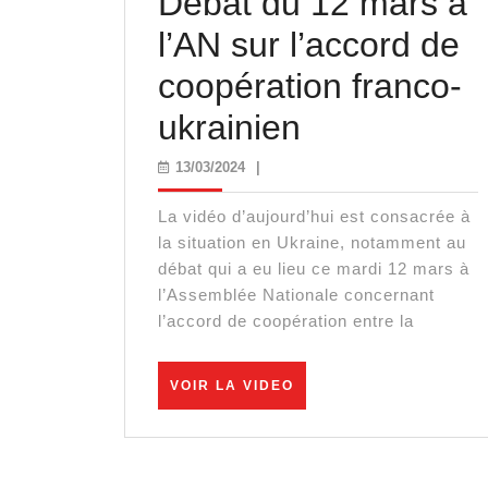
Débat du 12 mars à
l’AN sur l’accord de
coopération franco-
Débat
ukrainien
du
13/03/2024
13/03/2024
|
12
La vidéo d’aujourd’hui est consacrée à
mars
la situation en Ukraine, notamment au
débat qui a eu lieu ce mardi 12 mars à
à
l’Assemblée Nationale concernant
l’accord de coopération entre la
l’AN
sur
VOIR
VOIR LA VIDEO
LA
l’accord
VIDEO
de