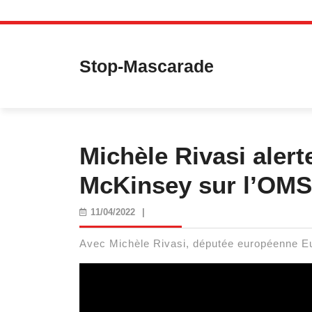
Skip
to
content
Stop-Mascarade
Michèle Rivasi alert
McKinsey sur l’OMS 
11/04/2022
11/04/2022
|
Avec Michèle Rivasi, députée européenne E