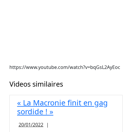
https://www.youtube.com/watch?v=bqGsL2AyEoc
Videos similaires
« La Macronie finit en gag
« La
sordide ! »
Macronie
20/01/2022
20/01/2022
|
finit