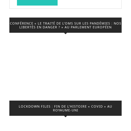
LA
!
VIDEO
Direct
avec
CONFÉRENCE « LE TRAITÉ DE L’OMS SUR LES PANDÉMIES : NOS
LIBERTÉS EN DANGER ? » AU PARLEMENT EUROPÉEN
vous
LOCKDOWN FILES : FIN DE L’HISTOIRE « COVID » AU
ROYAUME-UNI