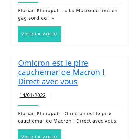
en
Florian Philippot – « La Macronie finit en
gag
gag sordide ! »
sordide
! »
VOIR
VOIR LA VIDEO
LA
VIDEO
Omicron est le pire
cauchemar de Macron !
Omicron
Direct avec vous
est
14/01/2022
14/01/2022
|
le
pire
Florian Philippot – Omicron est le pire
cauchemar
cauchemar de Macron ! Direct avec vous
de
Macron
VOIR
VOIR LA VIDEO