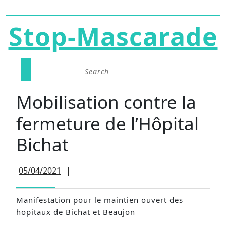
Skip
Stop-Mascarade
to
content
Search
Open
for:
Button
Mobilisation contre la
fermeture de l’Hôpital
Bichat
05/04/2021
05/04/2021
|
Manifestation pour le maintien ouvert des
hopitaux de Bichat et Beaujon