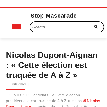
Skip
Stop-Mascarade
to
content
Open
Search
for:
Button
Nicolas Dupont-Aignan
: « Cette élection est
truquée de A à Z »
30/03/2022
30/03/2022
|
12 Jours / 12 Candidats : « Cette élection
présidentielle est truquée de A à Z », selon
@Nicolas
Dupont-Aignan
, candidat du parti Debout la France,