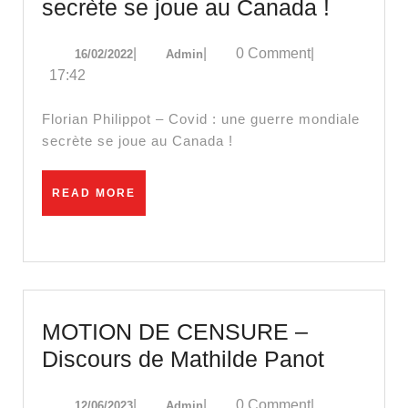
Covid
secrète se joue au Canada !
:
16/02/2022
Admin
|
|
0 Comment
|
16/02/2022
Admin
une
17:42
guerre
mondia
Florian Philippot – Covid : une guerre mondiale
secrète
secrète se joue au Canada !
se
joue
READ
READ MORE
MORE
au
Canad
!
MOTION DE CENSURE –
MOTIO
Discours de Mathilde Panot
DE
12/06/2023
Admin
|
|
0 Comment
|
12/06/2023
Admin