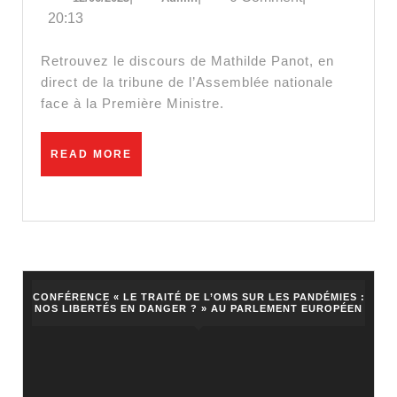
CENSU
20:13
–
Discour
Retrouvez le discours de Mathilde Panot, en
de
direct de la tribune de l’Assemblée nationale
face à la Première Ministre.
Mathild
Panot
READ
READ MORE
MORE
CONFÉRENCE « LE TRAITÉ DE L’OMS SUR LES PANDÉMIES :
NOS LIBERTÉS EN DANGER ? » AU PARLEMENT EUROPÉEN