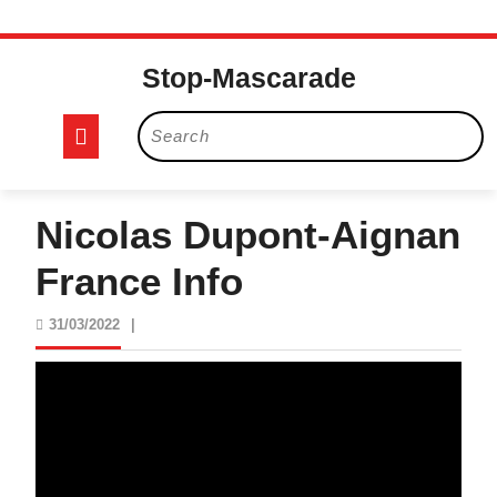
Skip
to
Stop-Mascarade
content
Open
Search
for:
Button
Nicolas Dupont-Aignan
France Info
31/03/2022
31/03/2022
|