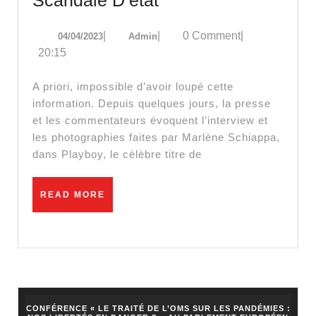
Schiappa
04/04/2023
Admin
|
|
0 Comment
|
04/04/2023
Admin
Dans
20:15
Playboy
:
A priori, impossible d’avoir loupé cette
Camouflage
information. Depuis quelques jours, la presse
et les commentateurs évoquent l’interview et
D’un
les photographies faites par Marlène Schiappa,
Scandale
dans Playboy, le célèbre titre de
D’état
READ
READ MORE
MORE
CONFÉRENCE « LE TRAITÉ DE L’OMS SUR LES PANDÉMIES :