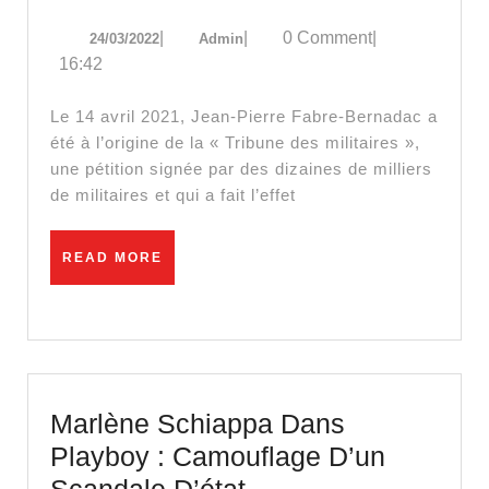
26
24/03/2022
Admin
|
|
0 Comment
|
24/03/2022
Admin
mars,
16:42
des
militaires
Le 14 avril 2021, Jean-Pierre Fabre-Bernadac a
dans
été à l’origine de la « Tribune des militaires »,
une pétition signée par des dizaines de milliers
la
de militaires et qui a fait l’effet
rue
READ
READ MORE
MORE
Marlène Schiappa Dans
Playboy : Camouflage D’un
Marlène
Scandale D’état