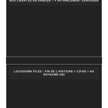
NOS LIBERTÉS EN DANGER ? » AU PARLEMENT EUROPÉEN
LOCKDOWN FILES : FIN DE L’HISTOIRE « COVID » AU
ROYAUME-UNI