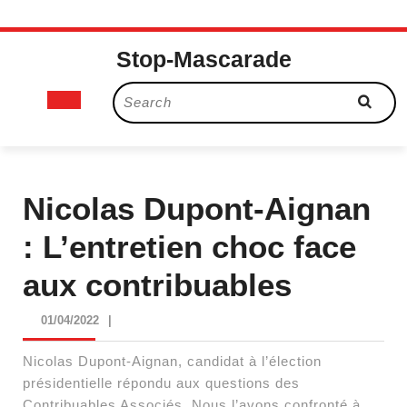
Skip
Stop-Mascarade
to
content
Open
Search
for:
Button
Nicolas Dupont-Aignan
: L’entretien choc face
aux contribuables
01/04/2022
01/04/2022
|
Nicolas Dupont-Aignan, candidat à l’élection
présidentielle répondu aux questions des
Contribuables Associés. Nous l’avons confronté à