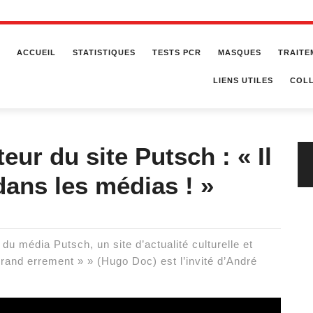
ACCUEIL
STATISTIQUES
TESTS PCR
MASQUES
TRAITE
LIENS UTILES
COLL
eur du site Putsch : « Il
dans les médias ! »
du média Putsch, un site d’actualité culturelle et
 grand errement » » (Hugo Doc) est l’invité d’André