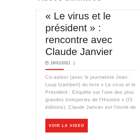
« Le virus et le
président » :
rencontre avec
« Le
Claude Janvier
virus
18/01/2021
18/01/2021
|
et
Co-auteur (avec le journaliste Jean-
le
Loup Izambert) du livre « Le virus et le
Président : Enquête sur l’une des plus
présid
grandes tromperies de l’Histoire » (IS
éditions), Claude Janvier est l’invité de
:
renco
VOIR
VOIR LA VIDEO
LA
avec
VIDEO