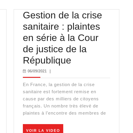
Gestion de la crise
sanitaire : plaintes
en série à la Cour
de justice de la
Gestion
République
de
06/09/2021
06/09/2021
|
la
En France, la gestion de la crise
ent »
crise
sanitaire est fortement remise en
cause par des milliers de citoyens
sanitaire
français. Un nombre très élevé de
plaintes à l’encontre des membres de
ntre
:
plaintes
VOIR
VOIR LA VIDEO