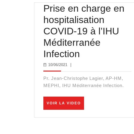
Prise en charge en
hospitalisation
COVID-19 à l’IHU
Méditerranée
Prise
Infection
en
10/06/2021
10/06/2021
|
charge
Pr. Jean-Christophe Lagier, AP-HM,
en
MEPHI, IHU Méditerranée Infection.
hospitalisati
VOIR
VOIR LA VIDEO
COVID-
LA
VIDEO
19
à