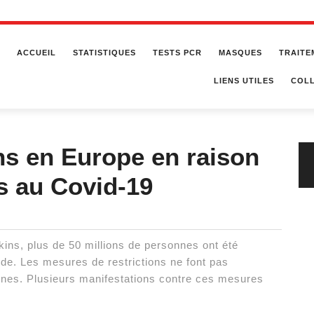
ACCUEIL
STATISTIQUES
TESTS PCR
MASQUES
TRAITE
LIENS UTILES
COLL
s en Europe en raison
es au Covid-19
ins, plus de 50 millions de personnes ont été
nde. Les mesures de restrictions ne font pas
nnes. Plusieurs manifestations contre ces mesures