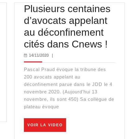
Plusieurs centaines
d’avocats appelant
au déconfinement
Plusie
cités dans Cnews !
centai
14/11/2020
14/11/2020
|
d’avoc
Pascal Praud évoque la tribune des
appela
200 avocats appelant au
déconfinement parue dans le JDD le 4
au
novembre 2020. (Aujourd’hui 13
novembre, ils sont 450) Sa collègue de
on
déconf
plateau évoque
cités
dans
VOIR
VOIR LA VIDEO
LA
Cnews
VIDEO