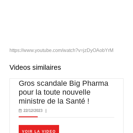
https://www.youtube.com/watch?v=jzDyOAobYrM
Videos similaires
Gros scandale Big Pharma
pour la toute nouvelle
Gros
ministre de la Santé !
scandale
22/12/2023
22/12/2023
|
Big
Pharma
VOIR
VOIR LA VIDEO