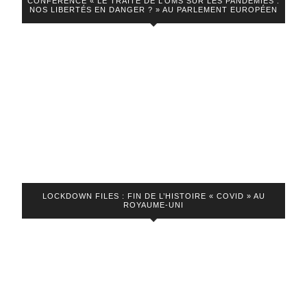
CONFÉRENCE « LE TRAITÉ DE L’OMS SUR LES PANDÉMIES :
NOS LIBERTÉS EN DANGER ? » AU PARLEMENT EUROPÉEN
LOCKDOWN FILES : FIN DE L’HISTOIRE « COVID » AU
ROYAUME-UNI