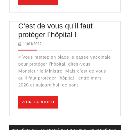
pour
LA
VIDEO
la
toute
C’est de vous qu’il faut
nouvelle
C’est
protéger l’hôpital !
ministre
de
11/01/2022
11/01/2022
|
de
vous
la
« Vous mettez en place le passe vaccinale
qu’il
Santé
pour protéger l’hôpital, dites-vous
faut
Monsieur le Ministre. Mais c’est de vous
!
protéger
qu’il faut protéger l’hôpital : entre mars
2020 et aujourd’hui, ce sont
l’hôpital
!
VOIR
VOIR LA VIDEO
LA
VIDEO