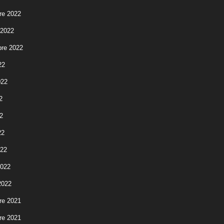
re 2022
 2022
re 2022
22
022
2
2
22
022
2022
2022
re 2021
re 2021