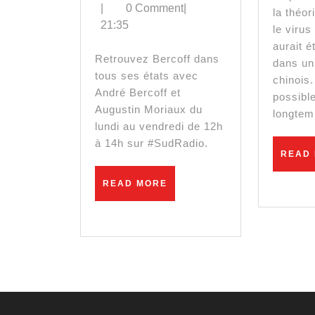
décortique
|
0 Comment
|
la théor
21:35
le
le viru
aurait 
débat
Retrouvez Bercoff dans
dans un
tous ses états avec
présidentiel
chinois.
André Bercoff et
possibl
–
Augustin Moriaux du
longte
lundi au vendredi de 12h
« Le
à 14h sur #SudRadio.
READ
mot
READ
READ MORE
de
MORE
guerre
civile
n’est
pas