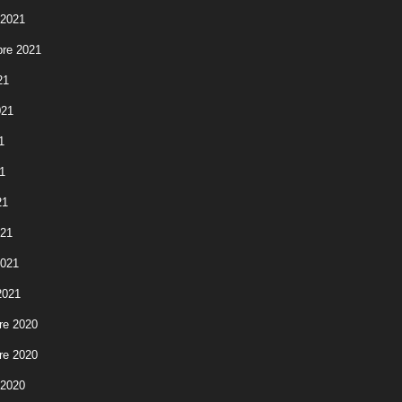
 2021
re 2021
21
021
1
1
21
021
2021
2021
re 2020
re 2020
 2020