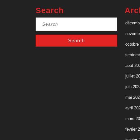
venu
Search
Arc
par
Search
décemb
hasard
for:
novemb
! »
octobre
septemb
août 20
juillet 2
juin 202
mai 202
avril 20
mars 2
février 
janvier 