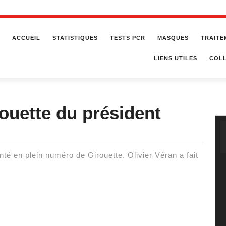
ACCUEIL
STATISTIQUES
TESTS PCR
MASQUES
TRAITE
LIENS UTILES
COLL
irouette du président
anté en plein numéro de Girouette. Olivier Véran a fait