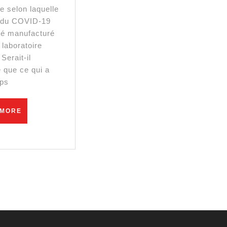
Complotistes
ie selon laquelle
Avaient
s du COVID-19
été manufacturé
Peut
 laboratoire
Etre
 Serait-il
e que ce qui a
Raison
mps
READ
 MORE
MORE