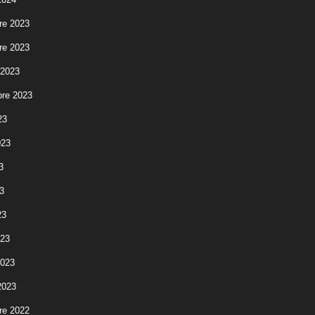
re 2023
re 2023
 2023
re 2023
23
023
3
3
23
023
2023
2023
re 2022