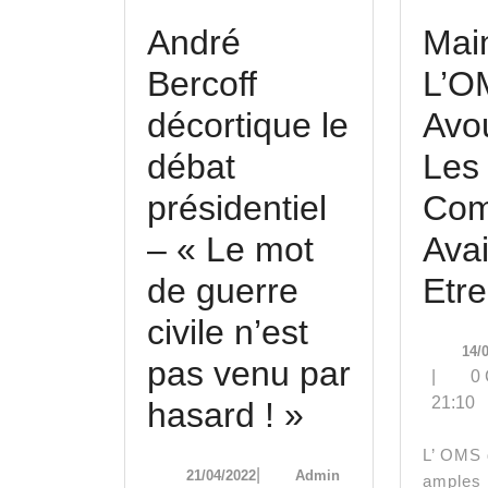
André
Mai
Bercoff
L’O
décortique le
Avo
débat
Les
présidentiel
Com
– « Le mot
Ava
de guerre
Etr
civile n’est
14/
pas venu par
|
0
21:10
André
hasard ! »
Bercoff
L’ OMS demande de plus
21/04/2022
Admin
|
21/04/2022
Admin
amples 