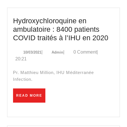
Hydroxychloroquine en
ambulatoire : 8400 patients
Hydro
COVID traités à l’IHU en 2020
en
10/03/2021
Admin
|
|
0 Comment
|
10/03/2021
Admin
ambul
20:21
:
8400
Pr. Matthieu Million, IHU Méditerranée
patien
Infection.
COVI
traité
READ
READ MORE
MORE
à
l’IHU
en