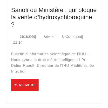
2020
Sanofi ou Ministère : qui bloque
la vente d’hydroxychloroquine
Sanofi
?
ou
03/11/2020
Admin
|
|
0 Comment
|
03/11/2020
Admin
Ministère
21:14
:
qui
Bulletin d’information scientifique de l’IHU –
bloque
Nous avons le droit d’être intelligents ! Pr
Didier Raoult, Directeur de l’IHU Méditerranée
la
Infection
vente
d’hydroxychloroquine
READ
READ MORE
?
MORE