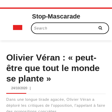
Skip
Stop-Mascarade
to
content
Open
Search
for:
Button
Olivier Véran : « peut-
être que tout le monde
se plante »
24/10/2020
24/10/2020
|
Dans une longue tirade agacée, Olivier Véran a
déploré les critiques de l’opposition, l’appelant à faire
des propositions concrètes.