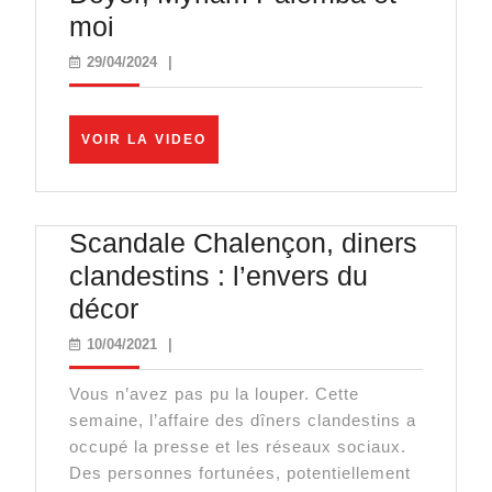
« On
moi
porte
29/04/2024
29/04/2024
|
plainte
contre
VOIR
VOIR LA VIDEO
Macron
LA
VIDEO
et
Attal
Scandale Chalençon, diners
! »
clandestins : l’envers du
Marc
Scandale
décor
Doyer,
Chalençon,
10/04/2021
10/04/2021
|
Myriam
diners
Palomba
Vous n’avez pas pu la louper. Cette
clandestins
et
semaine, l’affaire des dîners clandestins a
:
occupé la presse et les réseaux sociaux.
moi
l’envers
Des personnes fortunées, potentiellement