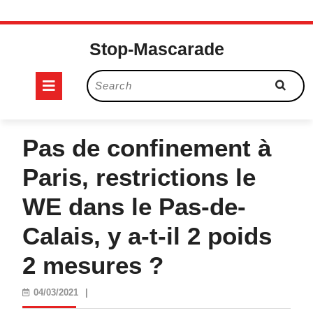
Skip
to
Stop-Mascarade
content
Open
Search
for:
Button
Pas de confinement à
Paris, restrictions le
WE dans le Pas-de-
Calais, y a-t-il 2 poids
2 mesures ?
04/03/2021
04/03/2021
|