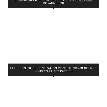
LOCKDOWN FILES : FIN DE L’HISTOIRE « COVID » AU
ROYAUME-UNI
LA GUERRE DE 5E GÉNÉRATION VIENT DE COMMENCER ET
VOUS EN FAITES PARTIE !