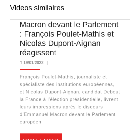
Videos similaires
Macron devant le Parlement
: François Poulet-Mathis et
Nicolas Dupont-Aignan
Macron
réagissent
devant
19/01/2022
19/01/2022
|
le
François Poulet-Mathis, journaliste et
Parlement
spécialiste des institutions européennes,
:
et Nicolas Dupont-Aignan, candidat Debout
François
la France à l’élection présidentielle, livrent
leurs impressions après le discours
Poulet-
d’Emmanuel Macron devant le Parlement
Mathis
européen
et
Nicolas