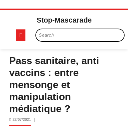
Skip
to
Stop-Mascarade
content
Open
Search
for:
Button
Pass sanitaire, anti
vaccins : entre
mensonge et
manipulation
médiatique ?
22/07/2021
22/07/2021
|