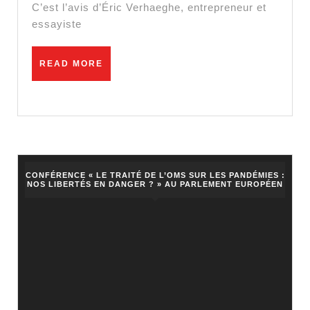
C’est l’avis d’Éric Verhaeghe, entrepreneur et
:
essayiste
un
« flash
READ
READ MORE
totalitaire »
MORE
?
CONFÉRENCE « LE TRAITÉ DE L’OMS SUR LES PANDÉMIES :
NOS LIBERTÉS EN DANGER ? » AU PARLEMENT EUROPÉEN