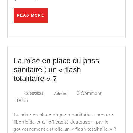
dans
cet
READ
READ MORE
Absurdistan
MORE
imposé
par
Macron »
La mise en place du pass
sanitaire : un « flash
La
totalitaire » ?
mise
03/06/2021
Admin
|
|
0 Comment
|
03/06/2021
Admin
en
18:55
place
du
La mise en place du pass sanitaire – mesure
pass
liberticide et à l’efficacité douteuse – par le
gouvernement est-elle un « flash totalitaire » ?
sanitaire