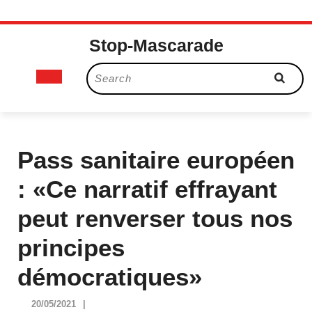
Skip
Stop-Mascarade
to
content
Open
Search
for:
Button
Pass sanitaire européen
: «Ce narratif effrayant
peut renverser tous nos
principes
démocratiques»
20/05/2021
20/05/2021
|