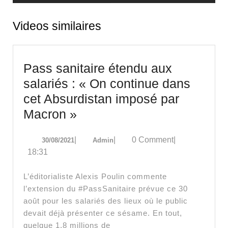
Videos similaires
Pass sanitaire étendu aux
salariés : « On continue dans
cet Absurdistan imposé par
Pass
Macron »
sanitaire
30/08/2021
Admin
|
|
0 Comment
|
30/08/2021
Admin
étendu
18:31
aux
salariés
L’éditorialiste Alexis Poulin commente
:
l’extension du #PassSanitaire prévue ce 30
août pour les salariés des lieux où le public
« On
devait déjà présenter ce sésame. En tout,
continue
quelque 1,8 millions de