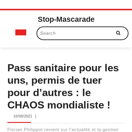
Skip
Stop-Mascarade
to
content
Open
Search
for:
Button
Pass sanitaire pour les
uns, permis de tuer
pour d’autres : le
CHAOS mondialiste !
10/08/2021
10/08/2021
|
Florian Philippot revient sur l’actualité et la gestion