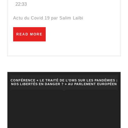
22:33
Lacom
masqu
Actu du Covid 19 par Salim Laïbi
à
l’école
READ
READ MORE
MORE
CONFÉRENCE « LE TRAITÉ DE L’OMS SUR LES PANDÉMIES :
NOS LIBERTÉS EN DANGER ? » AU PARLEMENT EUROPÉEN