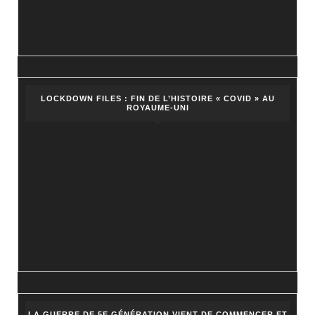
LOCKDOWN FILES : FIN DE L’HISTOIRE « COVID » AU
ROYAUME-UNI
LA GUERRE DE 5E GÉNÉRATION VIENT DE COMMENCER ET