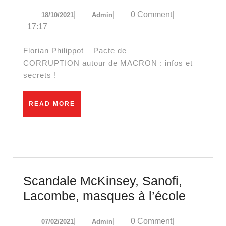
de
18/10/2021
Admin
|
|
0 Comment
|
18/10/2021
Admin
COR
17:17
auto
de
Florian Philippot – Pacte de
MA
CORRUPTION autour de MACRON : infos et
secrets !
:
info
READ
READ MORE
et
MORE
secr
!
Scandale McKinsey, Sanofi,
Scanda
Lacombe, masques à l’école
McKins
07/02/2021
Admin
|
|
0 Comment
|
07/02/2021
Admin
Sanofi,