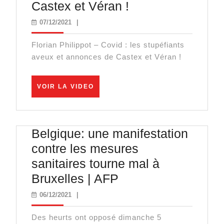
Covid
Castex et Véran !
:
07/12/2021
07/12/2021
|
les
Florian Philippot – Covid : les stupéfiants
stupéfiants
aveux et annonces de Castex et Véran !
aveux
et
VOIR
VOIR LA VIDEO
annonces
LA
VIDEO
de
Castex
Belgique: une manifestation
et
contre les mesures
Véran
sanitaires tourne mal à
!
Belgique:
Bruxelles | AFP
une
06/12/2021
06/12/2021
|
manifestation
Des heurts ont opposé dimanche 5
contre