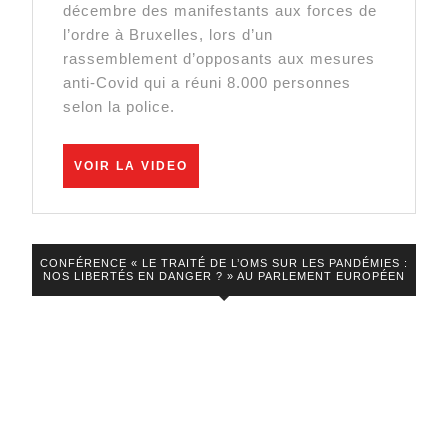
décembre des manifestants aux forces de
les
l’ordre à Bruxelles, lors d’un
mesures
rassemblement d’opposants aux mesures
anti-Covid qui a réuni 8.000 personnes
sanitaires
selon la police.
tourne
mal
VOIR
VOIR LA VIDEO
à
LA
VIDEO
Bruxelles
|
AFP
CONFÉRENCE « LE TRAITÉ DE L’OMS SUR LES PANDÉMIES :
NOS LIBERTÉS EN DANGER ? » AU PARLEMENT EUROPÉEN