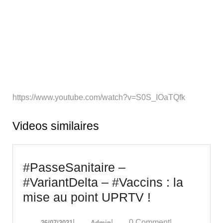
https://www.youtube.com/watch?v=S0S_IOaTQfk
Videos similaires
#PasseSanitaire –
#VariantDelta – #Vaccins : la
#PasseSanit
mise au point UPRTV !
–
26/07/2021
Admin
|
|
0 Comment
|
26/07/2021
Admin