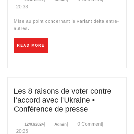
#VariantDelt
20:33
–
#Vaccins
Mise au point concernant le variant delta entre-
:
autres.
la
mise
READ
READ MORE
MORE
au
point
UPRTV
!
Les 8 raisons de voter contre
l’accord avec l’Ukraine •
Les
Conférence de presse
8
12/03/2024
Admin
|
|
0 Comment
|
12/03/2024
Admin
raisons
20:25