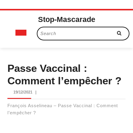
Skip
Stop-Mascarade
to
content
Open
Search
for:
Button
Passe Vaccinal :
Comment l’empêcher ?
19/12/2021
19/12/2021
|
François Asselineau – Passe Vaccinal : Comment
l’empêcher ?