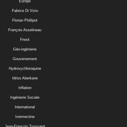
Europe
Fabrice Di Vizio
Florian Phillipot
François Asselineau
Frexit
Géo-ingénierie
Gouvernement
Hydroxychloroquine
Idriss Aberkane
Inflation
Ingénierie Sociale
International
Ivermectine
Jean-François Toussaint