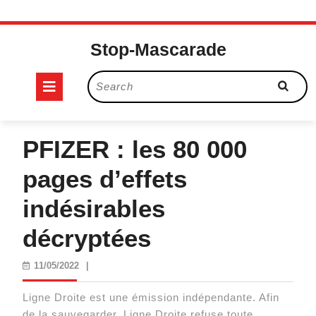
Skip
to
Stop-Mascarade
content
Open
Search
for:
Button
PFIZER : les 80 000
pages d’effets
indésirables
décryptées
11/05/2022
11/05/2022
|
Ligne Droite est une émission indépendante. Afin
de la sauvegarder, Ligne Droite refuse toute