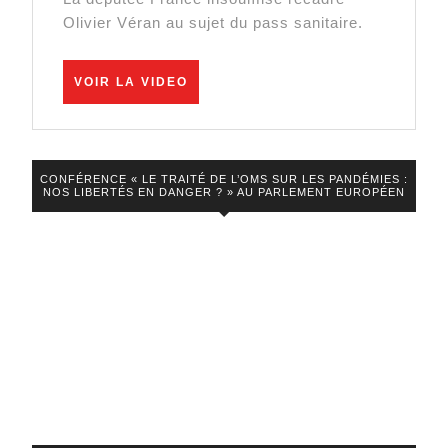
Olivier
rescousse!
Olivier Véran au sujet du pass sanitaire.
Véran
sur
VOIR
VOIR LA VIDEO
la
LA
VIDEO
vaccination
obligatoire
CONFÉRENCE « LE TRAITÉ DE L’OMS SUR LES PANDÉMIES :
NOS LIBERTÉS EN DANGER ? » AU PARLEMENT EUROPÉEN