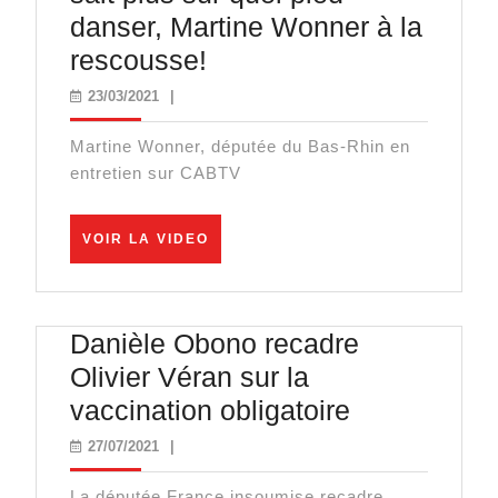
danser, Martine Wonner à la
Un
rescousse!
gouvernement
23/03/2021
23/03/2021
|
qui
Martine Wonner, députée du Bas-Rhin en
ne
entretien sur CABTV
sait
plus
VOIR
VOIR LA VIDEO
sur
LA
VIDEO
quel
pied
Danièle Obono recadre
danser,
Olivier Véran sur la
Martine
Danièle
vaccination obligatoire
Wonner
Obono
27/07/2021
27/07/2021
|
à
recadre
la
La députée France insoumise recadre