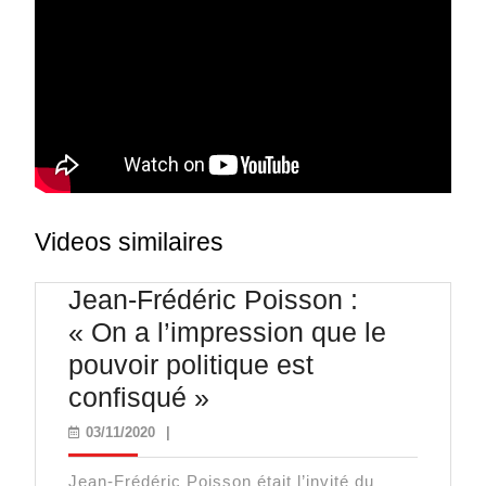
Videos similaires
Jean-Frédéric Poisson :
« On a l’impression que le
pouvoir politique est
Jean-
confisqué »
Frédéric
03/11/2020
03/11/2020
|
Poisson
Jean-Frédéric Poisson était l’invité du