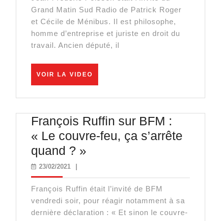
:
Grand Matin Sud Radio de Patrick Roger
« On
et Cécile de Ménibus. Il est philosophe,
a
homme d’entreprise et juriste en droit du
travail. Ancien député, il
l’impression
que
VOIR
le
VOIR LA VIDEO
LA
pouvoir
VIDEO
politique
François Ruffin sur BFM :
est
« Le couvre-feu, ça s’arrête
confisqué »
François
quand ? »
Ruffin
23/02/2021
23/02/2021
|
sur
François Ruffin était l’invité de BFM
BFM
vendredi soir, pour réagir notamment à sa
:
dernière déclaration : « Et sinon le couvre-