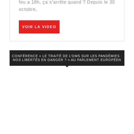
« Le
feu a 18h, ça s’arrête quand ? Depuis le 30
octobre,
couvre-
feu,
ça
VOIR
VOIR LA VIDEO
LA
s’arrête
VIDEO
quand
? »
CONFÉRENCE « LE TRAITÉ DE L’OMS SUR LES PANDÉMIES :
NOS LIBERTÉS EN DANGER ? » AU PARLEMENT EUROPÉEN