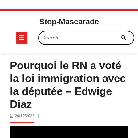
Skip
to
Stop-Mascarade
content
Open
Search
for:
Button
Pourquoi le RN a voté
la loi immigration avec
la députée – Edwige
Diaz
20/12/2023
20/12/2023
|