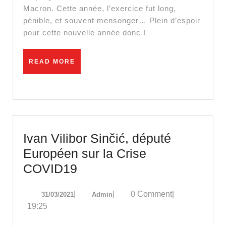
mégalo-
Macron. Cette année, l’exercice fut long,
pénible, et souvent mensonger… Plein d’espoir
menteur
pour cette nouvelle année donc !
?
READ
READ MORE
MORE
Ivan Vilibor Sinčić, député
Européen sur la Crise
Ivan
COVID19
Vilibor
31/03/2021
Admin
|
|
0 Comment
|
31/03/2021
Admin
Sinčić,
19:25
député