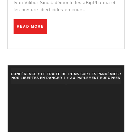
Européen
Ivan Vilibor Sinčić démonte les #BigPharma et
sur
les mesure liberticides en cours.
la
Crise
READ
READ MORE
MORE
COVID19
CONFÉRENCE « LE TRAITÉ DE L’OMS SUR LES PANDÉMIES :
NOS LIBERTÉS EN DANGER ? » AU PARLEMENT EUROPÉEN