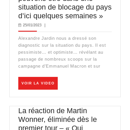
situation de blocage du pays
Alexand
d’ici quelques semaines »
Jardin
25/01/2023
25/01/2023
|
:
Alexandre Jardin nous a dressé son
« Nous
diagnostic sur la situation du pays. Il est
pouvon
pessimiste… et optimiste… révélant au
être
passage de nombreux scoops sur la
campagne d’Emmanuel Macron et sur
dans
une
VOIR
situatio
VOIR LA VIDEO
LA
de
VIDEO
blocage
La réaction de Martin
du
Wonner, éliminée dès le
pays
premier tour – « Qui
d’ici