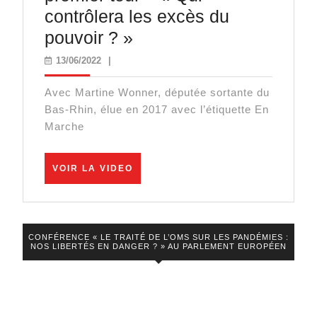
contrôlera les excès du
quelque
La
pouvoir ? »
semaine
réaction
13/06/2022
13/06/2022
|
de
Avec Martine Wonner, députée sortante du
Martin
Bas-Rhin, élue en 2017 avec l’étiquette En
Wonner,
Marche
éliminée
dès
VOIR
VOIR LA VIDEO
le
LA
VIDEO
premier
tour
CONFÉRENCE « LE TRAITÉ DE L’OMS SUR LES PANDÉMIES :
–
NOS LIBERTÉS EN DANGER ? » AU PARLEMENT EUROPÉEN
« Qui
contrôlera
les