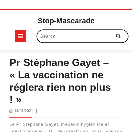
Skip
to
Stop-Mascarade
content
Open
Search
for:
Button
Pr Stéphane Gayet –
« La vaccination ne
réglera rien non plus
! »
14/01/2021
14/01/2021
|
Le Pr Stéphane Gayet, médecin hygiéniste et
infectiologue au CHU de Strasbourg, nous livre son