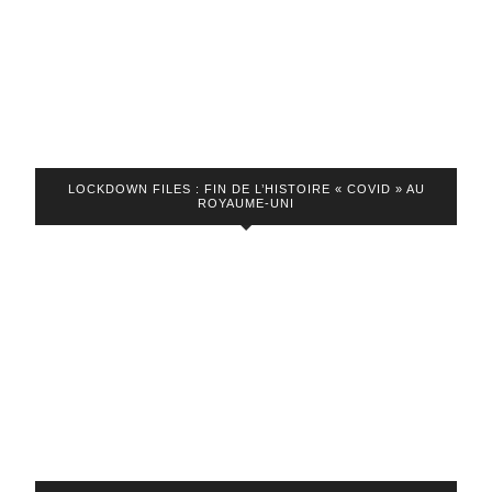
excès
du
pouvoir
? »
LOCKDOWN FILES : FIN DE L’HISTOIRE « COVID » AU
ROYAUME-UNI