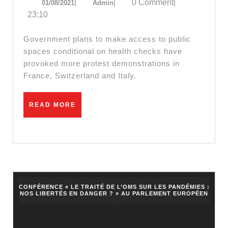
01/08/2021
Admin
|
|
0 Comment
|
01/08/2021
Admin
vaccine
23:10
passes
provoke
Government plans to make access to public
protests
spaces conditional on health checks have
provoked more protest demonstrations in
in
France, Switzerland and Italy.
France,
Switzerland
READ
READ MORE
and
MORE
Italy
CONFÉRENCE « LE TRAITÉ DE L’OMS SUR LES PANDÉMIES :
NOS LIBERTÉS EN DANGER ? » AU PARLEMENT EUROPÉEN