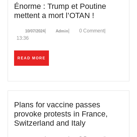
Énorme : Trump et Poutine
Énorme
mettent a mort l’OTAN !
:
10/07/2024
Admin
|
|
0 Comment
|
10/07/2024
Admin
Trump
13:36
et
Poutine
READ
READ MORE
mettent
MORE
a
mort
l’OTAN
!
Plans for vaccine passes
provoke protests in France,
Plans
Switzerland and Italy
for