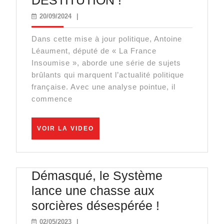
DESTITUTION !
panique
20/09/2024
20/09/2024
|
:
Dans cette mise à jour politique, Antoine
première
Léaument, député de « La France
victoire
Insoumise », aborde une série de sujets
pour
brûlants qui marquent l’actualité politique
française. Avec une analyse pointue, il
la
commence
DESTITUTION
!
VOIR
VOIR LA VIDEO
LA
VIDEO
Démasqué, le Système
lance une chasse aux
Démasqué,
sorcières désespérée !
le
02/05/2023
02/05/2023
|