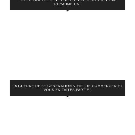
LOCKDOWN FILES : FIN DE L’HISTOIRE « COVID » AU
ROYAUME-UNI
LA GUERRE DE 5E GÉNÉRATION VIENT DE COMMENCER ET
VOUS EN FAITES PARTIE !