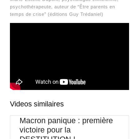
psychothérapeute, auteur de “Être parents en
temps de crise” (éditions Guy Trédaniel)
Videos similaires
Macron panique : première
victoire pour la
Macron