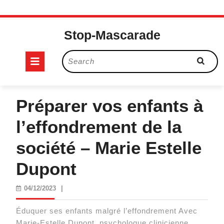
Skip
to
Stop-Mascarade
content
Open
Search
for:
Button
Préparer vos enfants à
l’effondrement de la
société – Marie Estelle
Dupont
04/12/2023
04/12/2023
|
Éduquer ses enfants malgré l’effondrement Avec
Marie-Estelle Dupont, psychologue clinicienne,