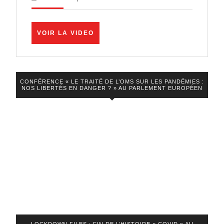
Système
lance
VOIR
VOIR LA VIDEO
une
LA
VIDEO
chasse
aux
CONFÉRENCE « LE TRAITÉ DE L’OMS SUR LES PANDÉMIES :
sorcières
NOS LIBERTÉS EN DANGER ? » AU PARLEMENT EUROPÉEN
désespéré
!