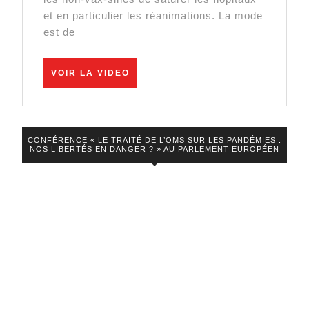
saturent
et en particulier les réanimations. La mode
est de
pas
les
VOIR
réanimations!
VOIR LA VIDEO
LA
VIDEO
CONFÉRENCE « LE TRAITÉ DE L’OMS SUR LES PANDÉMIES :
NOS LIBERTÉS EN DANGER ? » AU PARLEMENT EUROPÉEN