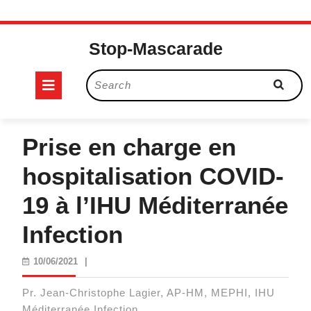
Skip
to
Stop-Mascarade
content
Open
Search
for:
Button
Prise en charge en
hospitalisation COVID-
19 à l’IHU Méditerranée
Infection
10/06/2021
10/06/2021
|
Pr. Jean-Christophe Lagier, AP-HM, MEPHI, IHU
Méditerranée Infection.