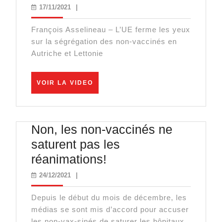
ferme
17/11/2021
17/11/2021
|
les
François Asselineau – L’UE ferme les yeux
yeux
sur la ségrégation des non-vaccinés en
sur
Autriche et Lettonie
la
ségrégation
VOIR
VOIR LA VIDEO
des
LA
VIDEO
non-
vaccinés
Non, les non-vaccinés ne
en
saturent pas les
Autriche
Non,
réanimations!
et
les
24/12/2021
24/12/2021
|
Lettonie
non-
Depuis le début du mois de décembre, les
vaccinés
médias se sont mis d’accord pour accuser
ne
les non-vax-sinés de saturer les hôpitaux