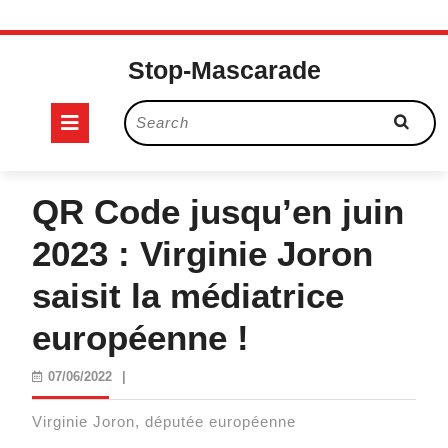
Skip
to
Stop-Mascarade
content
Open
Search
for:
Button
QR Code jusqu’en juin
2023 : Virginie Joron
saisit la médiatrice
européenne !
07/06/2022
07/06/2022
|
Virginie Joron, députée européenne