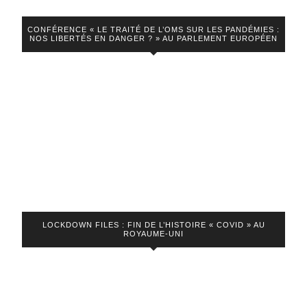
pour
CONFÉRENCE « LE TRAITÉ DE L’OMS SUR LES PANDÉMIES :
des
NOS LIBERTÉS EN DANGER ? » AU PARLEMENT EUROPÉEN
camps
macroni
?
LOCKDOWN FILES : FIN DE L’HISTOIRE « COVID » AU
ROYAUME-UNI