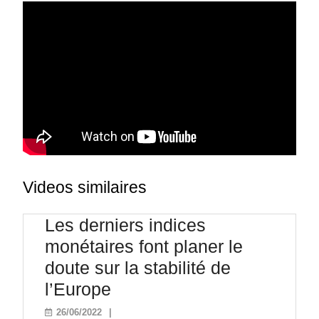
Videos similaires
Les derniers indices
monétaires font planer le
doute sur la stabilité de
Les
l’Europe
derniers
26/06/2022
26/06/2022
|