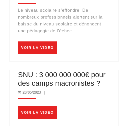
indices
Le niveau scolaire s’effondre. De
monétaires
nombreux professionnels alertent sur la
font
baisse du niveau scolaire et dénoncent
planer
une pédagogie de l’échec.
le
doute
VOIR
VOIR LA VIDEO
LA
sur
VIDEO
la
stabilité
SNU : 3 000 000 000€ pour
de
SNU
des camps macronistes ?
l’Europe
:
20/05/2023
20/05/2023
|
3
000
VOIR
VOIR LA VIDEO
000
LA
VIDEO
000€