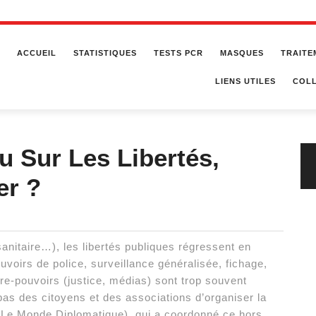
ACCUEIL
STATISTIQUES
TESTS PCR
MASQUES
TRAITE
LIENS UTILES
COLL
u Sur Les Libertés,
er ?
sanitaire…), les libertés publiques régressent en
voirs de police, surveillance généralisée, fichage,
tre-pouvoirs (justice, médias) sont trop souvent
s des citoyens et des associations d’organiser la
 (Le Monde Diplomatique), qui a coordonné ce hors