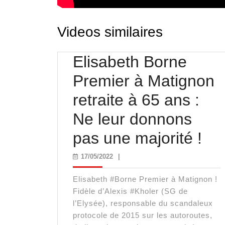
Videos similaires
Elisabeth Borne
Premier à Matignon
retraite à 65 ans :
Ne leur donnons
Eli
pas une majorité !
Bo
17/05/2022
17/05/2022
|
Pr
Elisabeth #Borne Premier à Matignon !
à
Fidèle d’Alexis #Kholer (SG de
l’Elysée), responsable du scandaleux
Ma
protocole de 2015 sur les autoroutes,