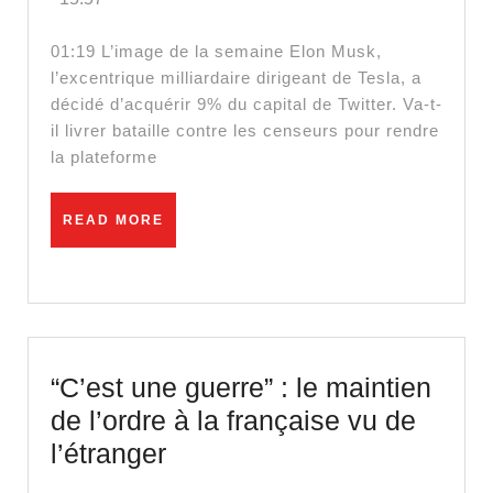
ou
Intox
01:19 L’image de la semaine Elon Musk,
?
l’excentrique milliardaire dirigeant de Tesla, a
décidé d’acquérir 9% du capital de Twitter. Va-t-
il livrer bataille contre les censeurs pour rendre
la plateforme
READ
READ MORE
MORE
“C’est une guerre” : le maintien
de l’ordre à la française vu de
“C’est
l’étranger
une