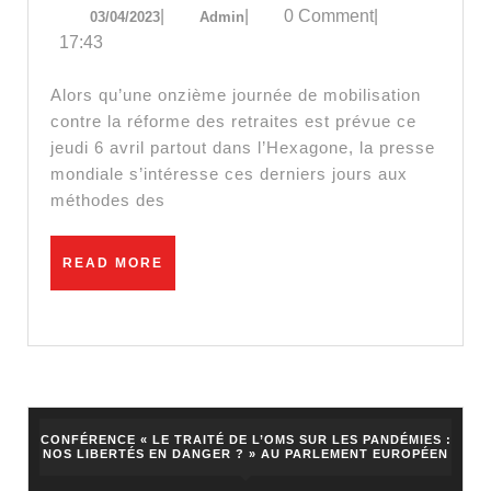
03/04/2023
Admin
|
|
0 Comment
|
03/04/2023
Admin
guerre”
17:43
:
le
Alors qu’une onzième journée de mobilisation
maintien
contre la réforme des retraites est prévue ce
jeudi 6 avril partout dans l’Hexagone, la presse
de
mondiale s’intéresse ces derniers jours aux
l’ordre
méthodes des
à
la
READ
READ MORE
française
MORE
vu
de
l’étranger
CONFÉRENCE « LE TRAITÉ DE L’OMS SUR LES PANDÉMIES :
NOS LIBERTÉS EN DANGER ? » AU PARLEMENT EUROPÉEN