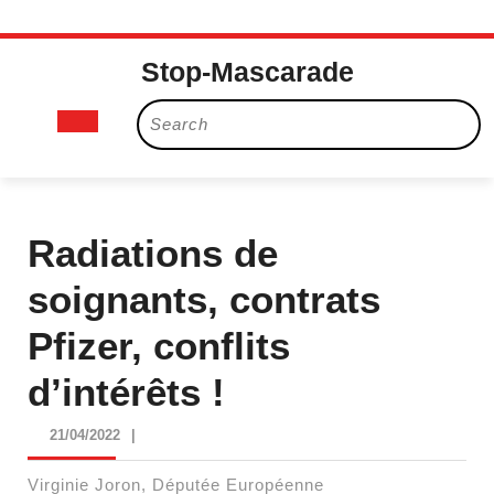
Skip
Stop-Mascarade
to
content
Open
Search
for:
Button
Radiations de
soignants, contrats
Pfizer, conflits
d’intérêts !
21/04/2022
21/04/2022
|
Virginie Joron, Députée Européenne