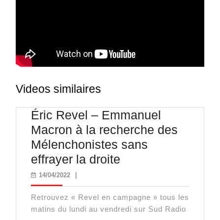
Videos similaires
Éric Revel – Emmanuel
Macron à la recherche des
Mélenchonistes sans
Éric
effrayer la droite
Revel
14/04/2022
14/04/2022
|
–
Retrouvez « Revel en campagne » tous les
Emmanuel
matins du lundi au vendredi sur Sud Radio
Macron