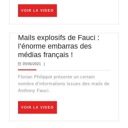
à
VOIR
VOIR LA VIDEO
la
LA
VIDEO
recherche
des
Mails explosifs de Fauci :
Mélenchonistes
l’énorme embarras des
sans
Mails
médias français !
effrayer
explosifs
05/06/2021
05/06/2021
|
la
de
droite
Florian Philippot présente un certain
Fauci
nombre d’informations issues des mails de
:
Anthony Fauci.
l’énorme
embarras
VOIR
VOIR LA VIDEO
LA
des
VIDEO
médias