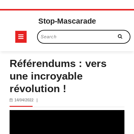
Skip
to
Stop-Mascarade
content
Open
Search
for:
Button
Référendums : vers
une incroyable
révolution !
14/04/2022
14/04/2022
|