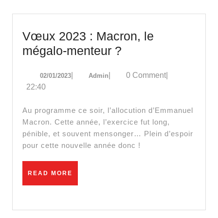
Vœux 2023 : Macron, le
Vœux
mégalo-menteur ?
2023
02/01/2023
Admin
|
|
0 Comment
|
02/01/2023
Admin
:
22:40
Macron,
le
Au programme ce soir, l’allocution d’Emmanuel
mégalo-
Macron. Cette année, l’exercice fut long,
pénible, et souvent mensonger… Plein d’espoir
menteur
pour cette nouvelle année donc !
?
READ
READ MORE
MORE