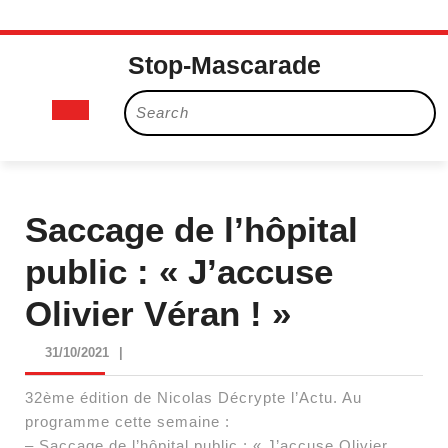
Skip
Stop-Mascarade
to
content
Open
Search
for:
Button
Saccage de l’hôpital
public : « J’accuse
Olivier Véran ! »
31/10/2021
31/10/2021
|
32ème édition de Nicolas Décrypte l’Actu. Au
programme cette semaine :
– Saccage de l’hôpital public : « J’accuse Olivier