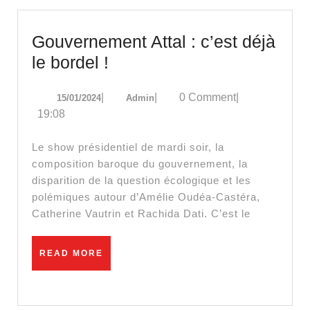
Gouvernement Attal : c’est déjà
Gouvernement
le bordel !
Attal
15/01/2024
Admin
|
|
0 Comment
|
15/01/2024
Admin
:
19:08
c’est
déjà
Le show présidentiel de mardi soir, la
le
composition baroque du gouvernement, la
disparition de la question écologique et les
bordel
polémiques autour d’Amélie Oudéa-Castéra,
!
Catherine Vautrin et Rachida Dati. C’est le
READ
READ MORE
MORE