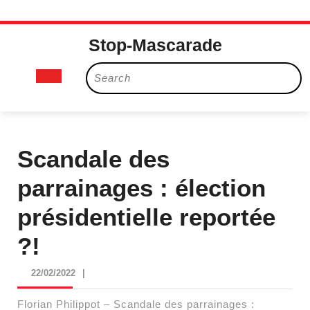
Skip
Stop-Mascarade
to
content
Open
Search
for:
Button
Scandale des
parrainages : élection
présidentielle reportée
?!
22/02/2022
22/02/2022
|
Florian Philippot – Scandale des parrainages :