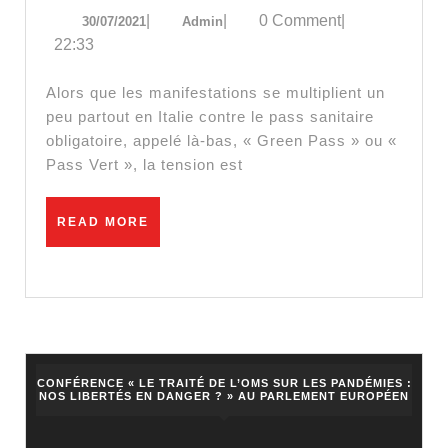
30/07/2021
Admin
|
|
0 Comment
|
30/07/2021
Admin
plein
22:33
Parlement
italien
Alors que les manifestations se multiplient un
autour
peu partout en Italie contre le pass sanitaire
obligatoire, appelé là-bas, « Green Pass » ou «
de
Pass Vert », la tension est
l’application
du
READ
READ MORE
pass
MORE
sanitaire
CONFÉRENCE « LE TRAITÉ DE L’OMS SUR LES PANDÉMIES :
NOS LIBERTÉS EN DANGER ? » AU PARLEMENT EUROPÉEN