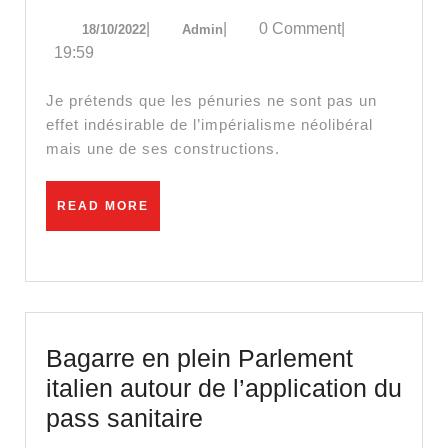
nous
18/10/2022
Admin
|
|
0 Comment
|
18/10/2022
Admin
fabriquo
19:59
PÉNURI
et
Je prétends que les pénuries ne sont pas un
PAUVRE
effet indésirable de l’impérialisme néolibéral
mais une de ses constructions.
READ
READ MORE
MORE
Bagarre en plein Parlement
italien autour de l’application du
Bagarre
pass sanitaire
en