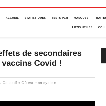
ACCUEIL
STATISTIQUES
TESTS PCR
MASQUES
TRAITE
LIENS UTILES
COLL
effets de secondaires
x vaccins Covid !
u Collectif « Où est mon cycle »