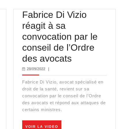
Fabrice Di Vizio
réagit à sa
convocation par le
conseil de l’Ordre
Fabrice
des avocats
Di
28/09/2022
28/09/2022
|
Vizio
Fabrice Di Vizio, avocat spécialisé en
réagit
droit de la santé, revient sur sa
convocation par le conseil de l’Ordre
à
des avocats et répond aux attaques de
certains ministres.
sa
convocation
VOIR
VOIR LA VIDEO