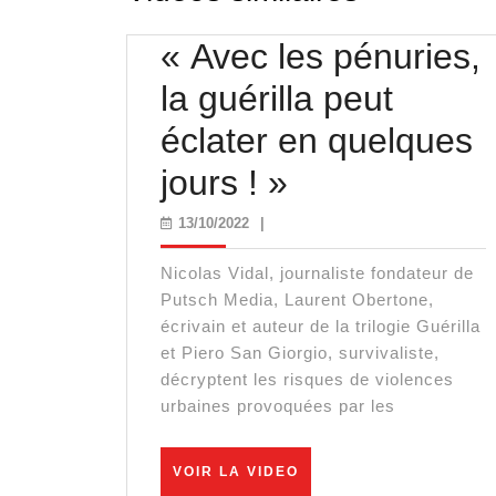
« Avec les pénuries,
la guérilla peut
éclater en quelques
« Avec
jours ! »
les
13/10/2022
13/10/2022
|
pénuries,
Nicolas Vidal, journaliste fondateur de
la
Putsch Media, Laurent Obertone,
écrivain et auteur de la trilogie Guérilla
guérilla
et Piero San Giorgio, survivaliste,
décryptent les risques de violences
peut
urbaines provoquées par les
éclater
en
VOIR
VOIR LA VIDEO
LA