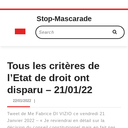
Skip
Stop-Mascarade
to
content
Open
Search
for:
Button
Tous les critères de
l’Etat de droit ont
disparu – 21/01/22
22/01/2022
22/01/2022
|
Tweet de Me Fabrice DI VIZIO ce vendredi 21
Janvier 2022 – « Je reviendrai en détail sur la
décision du conseil constitutionnel mais en fait pas