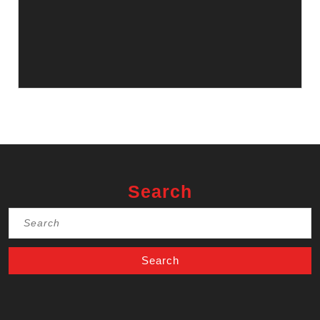
Search
Search
for: