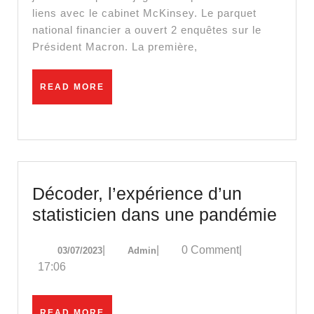
liens avec le cabinet McKinsey. Le parquet
Compt
national financier a ouvert 2 enquêtes sur le
De
Président Macron. La première,
Macro
READ
READ MORE
MORE
Décoder, l’expérience d’un
Déco
statisticien dans une pandémie
l’ex
03/07/2023
Admin
|
|
0 Comment
|
03/07/2023
Admin
d’un
17:06
stati
dan
READ
READ MORE