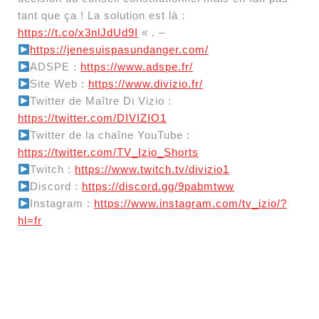
tant que ça ! La solution est là :
https://t.co/x3nlJdUd9I
« . –
https://jenesuispasundanger.com/
ADSPE :
https://www.adspe.fr/
Site Web :
https://www.divizio.fr/
Twitter de Maître Di Vizio :
https://twitter.com/DIVIZIO1
Twitter de la chaîne YouTube :
https://twitter.com/TV_Izio_Shorts
Twitch :
https://www.twitch.tv/divizio1
Discord :
https://discord.gg/9pabmtww
Instagram :
https://www.instagram.com/tv_izio/?
hl=fr