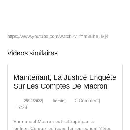
https://www.youtube.com/watch?v=fYm8Ehn_Mj4
Videos similaires
Maintenant, La Justice Enquête
Mainte
Sur Les Comptes De Macron
La
28/11/2022
Admin
|
|
0 Comment
|
28/11/2022
Admin
Justic
17:24
Enquê
Sur
Emmanuel Macron est rattrapé par la
Les
justice. Ce que les juges lui reprochent ? Ses