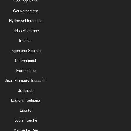
Géo-ingénierie
Gouvernement
Hydroxychloroquine
Idriss Aberkane
Inflation
Ingénierie Sociale
International
Ivermectine
Jean-François Toussaint
Juridique
Laurent Toubiana
Liberté
Louis Fouché
Marine Le Pen