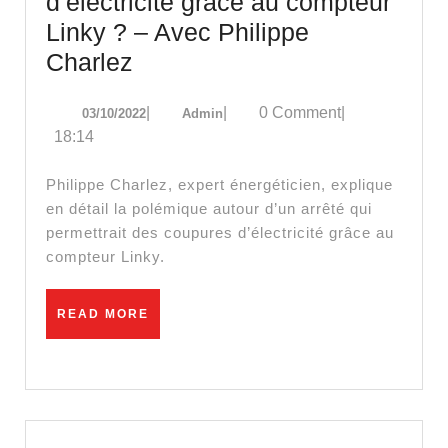
d’électricité grâce au compteur
Linky ? – Avec Philippe
Doit-
Charlez
on
03/10/2022
Admin
|
|
0 Comment
|
03/10/2022
Admin
craindre
18:14
des
coupures
Philippe Charlez, expert énergéticien, explique
d’électricité
en détail la polémique autour d’un arrêté qui
permettrait des coupures d’électricité grâce au
grâce
compteur Linky.
au
compteur
READ
READ MORE
Linky
MORE
?
–
Avec