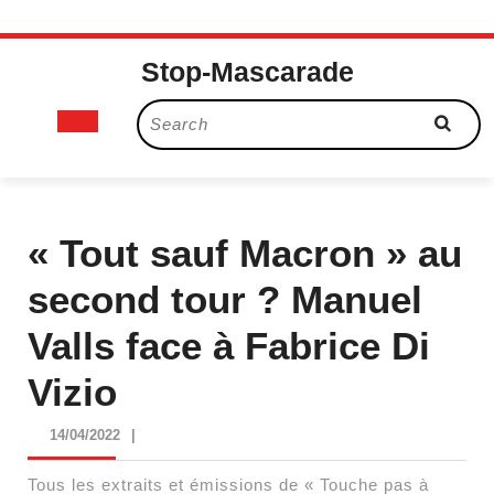
Skip
Stop-Mascarade
to
content
Open
Search
for:
Button
« Tout sauf Macron » au
second tour ? Manuel
Valls face à Fabrice Di
Vizio
14/04/2022
14/04/2022
|
Tous les extraits et émissions de « Touche pas à