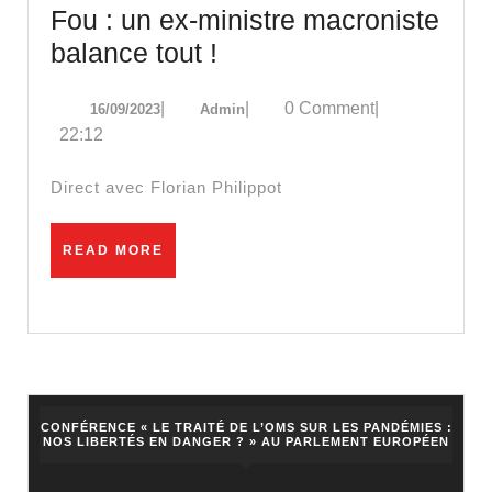
Philippe
Fou : un ex-ministre macroniste
Charlez
Fou
balance tout !
:
16/09/2023
Admin
|
|
0 Comment
|
16/09/2023
Admin
un
22:12
ex-
ministre
Direct avec Florian Philippot
macroniste
balance
READ
READ MORE
MORE
tout
!
CONFÉRENCE « LE TRAITÉ DE L’OMS SUR LES PANDÉMIES :
NOS LIBERTÉS EN DANGER ? » AU PARLEMENT EUROPÉEN