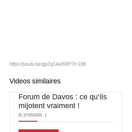
https://youtu.be/gpZg14w50tY?t=186
Videos similaires
Forum de Davos : ce qu’ils
Forum
mijotent vraiment !
de
27/05/2022
27/05/2022
|
Davos
: