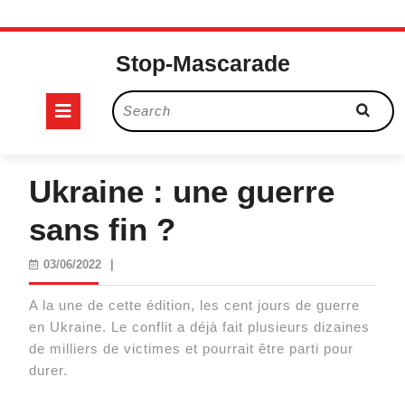
Skip
to
Stop-Mascarade
content
Open
Search
for:
Button
Ukraine : une guerre
sans fin ?
03/06/2022
03/06/2022
|
A la une de cette édition, les cent jours de guerre
en Ukraine. Le conflit a déjà fait plusieurs dizaines
de milliers de victimes et pourrait être parti pour
durer.