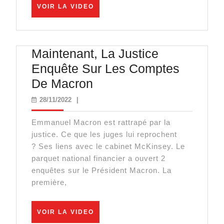
VOIR
VOIR LA VIDEO
ce
LA
VIDEO
qu’ils
mijotent
Maintenant, La Justice
vraiment
Enquête Sur Les Comptes
!
Maintenant,
De Macron
La
28/11/2022
28/11/2022
|
Justice
Emmanuel Macron est rattrapé par la
Enquête
justice. Ce que les juges lui reprochent
Sur
? Ses liens avec le cabinet McKinsey. Le
Les
parquet national financier a ouvert 2
enquêtes sur le Président Macron. La
Comptes
première,
De
Macron
VOIR
VOIR LA VIDEO
LA