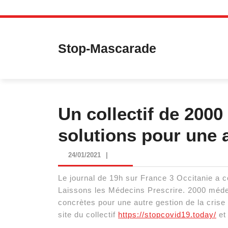
Skip
to
content
Stop-Mascarade
Un collectif de 200
solutions pour une a
24/01/2021
24/01/2021
|
Le journal de 19h sur France 3 Occitanie a co
Laissons les Médecins Prescrire. 2000 médeci
concrètes pour une autre gestion de la crise 
site du collectif
https://stopcovid19.today/
et