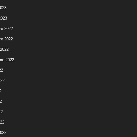
2023
2023
re 2022
re 2022
 2022
re 2022
22
022
2
2
22
022
2022