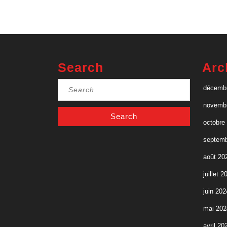
?
Search
Arc
Search
décemb
for:
novemb
octobre
septemb
août 20
juillet 2
juin 202
mai 202
avril 20