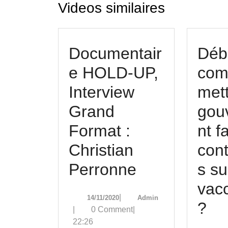
Videos similaires
Documentair
Déba
e HOLD-UP,
com
Interview
mett
Grand
gou
Format :
nt f
Christian
cont
Documentai
Perronne
s su
HOLD-
vacc
14/11/2020
Admin
|
14/11/2020
Admin
UP,
Dé
?
|
0 Comment
|
22:26
Interview
: