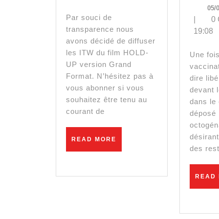
05/
Grand
co
Par souci de
|
0
transparence nous
19:08
Format
me
avons décidé de diffuser
:
le
les ITW du film HOLD-
Une fois encore,
UP version Grand
vaccina
Christian
go
Format. N’hésitez pas à
dire lib
Perronne
fa
vous abonner si vous
devant l
souhaitez être tenu au
dans le 
à
courant de
déposé 
se
octogén
désiran
READ
READ MORE
con
MORE
des rest
su
READ
la
va