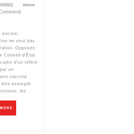
05/05/2021
Admin
|
05/2021
Admin
mment
 Comment
|
ttre
tion ne veut pas
uvernement
ération. Opposés
ce
e Conseil d’État
cadre d’un référé
par un
s
aire vacciné
t être exempté
tradictions
rictions, les
r
READ
 MORE
MORE
ccination