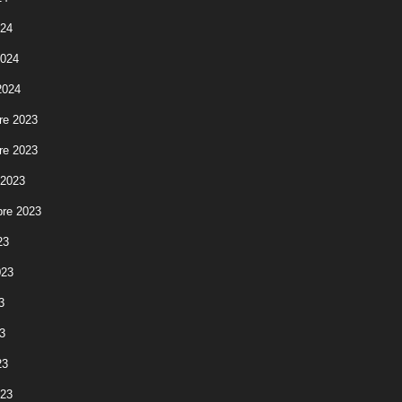
024
2024
2024
re 2023
re 2023
 2023
re 2023
23
023
3
3
23
023