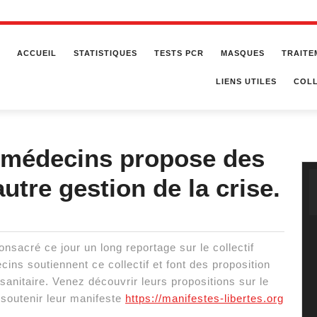
ACCUEIL
STATISTIQUES
TESTS PCR
MASQUES
TRAITE
LIENS UTILES
COLL
0 médecins propose des
utre gestion de la crise.
nsacré ce jour un long reportage sur le collectif
ns soutiennent ce collectif et font des proposition
sanitaire. Venez découvrir leurs propositions sur le
 soutenir leur manifeste
https://manifestes-libertes.org