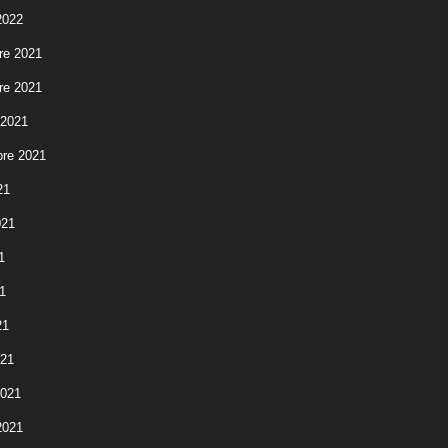
2022
re 2021
re 2021
 2021
re 2021
21
021
1
1
21
021
2021
2021