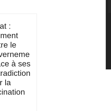
t :
ment
re le
verneme
ace à ses
radiction
re
r la
ination
bat