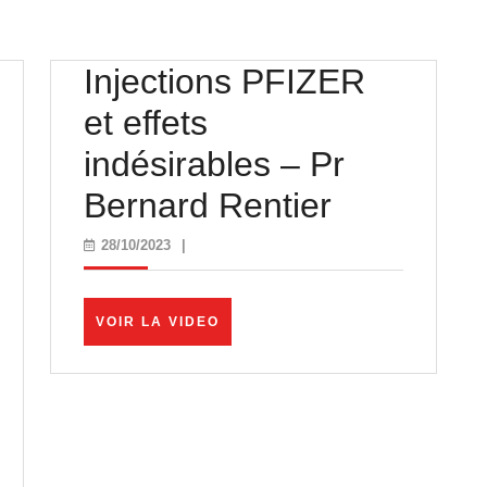
Injections PFIZER
et effets
indésirables – Pr
l
Injections
Bernard Rentier
PFIZER
28/10/2023
28/10/2023
|
et
ERS
effets
VOIR
VOIR LA VIDEO
LA
indésirabl
VIDEO
–
Pr