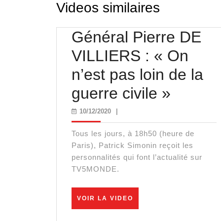
Videos similaires
Général Pierre DE
VILLIERS : « On
n’est pas loin de la
Généra
guerre civile »
Pierre
10/12/2020
10/12/2020
|
DE
Tous les jours, à 18h50 (heure de
VILLI
Paris), Patrick Simonin reçoit les
personnalités qui font l’actualité sur
:
TV5MONDE.
« On
VOIR
VOIR LA VIDEO
n’est
LA
VIDEO