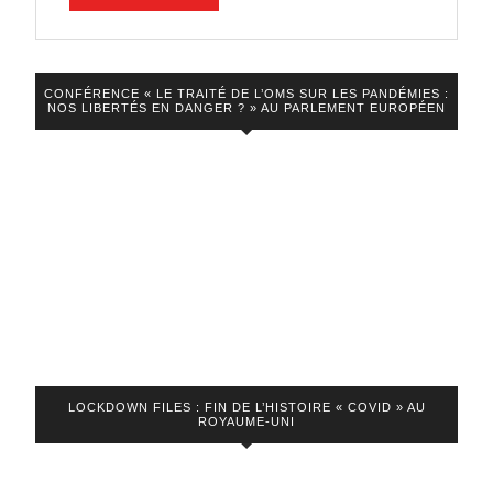
compte
LA
VIDEO
à
Macron
CONFÉRENCE « LE TRAITÉ DE L’OMS SUR LES PANDÉMIES :
sur
NOS LIBERTÉS EN DANGER ? » AU PARLEMENT EUROPÉEN
CNews
!
LOCKDOWN FILES : FIN DE L’HISTOIRE « COVID » AU
ROYAUME-UNI