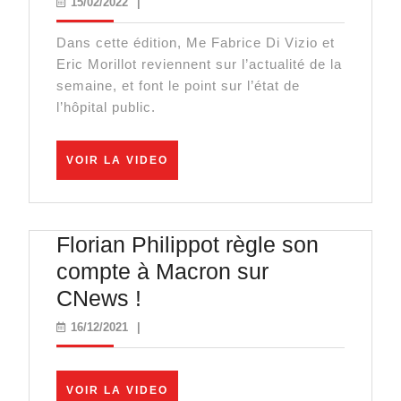
15/02/2022
15/02/2022
|
Vizio
Dans cette édition, Me Fabrice Di Vizio et
:
Eric Morillot reviennent sur l’actualité de la
« Les
semaine, et font le point sur l’état de
forces
l’hôpital public.
de
l’ordre,
VOIR
VOIR LA VIDEO
LA
ce
VIDEO
n’est
pas
Florian Philippot règle son
les
compte à Macron sur
violences
Florian
CNews !
de
Philippot
16/12/2021
16/12/2021
|
l’ordre
règle
! »
son
VOIR
VOIR LA VIDEO