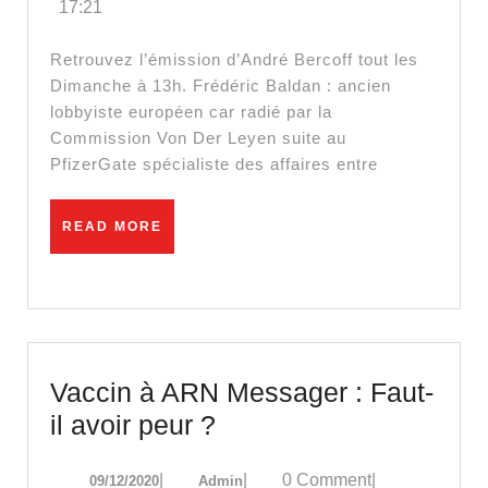
17:21
Leyen
se
Retrouvez l’émission d’André Bercoff tout les
comporte
Dimanche à 13h. Frédéric Baldan : ancien
lobbyiste européen car radié par la
comme
Commission Von Der Leyen suite au
l’impératrice
PfizerGate spécialiste des affaires entre
de
l’Europe
READ
READ MORE
! »
MORE
–
Frederic
Baldan
#PfizerGate
Vaccin à ARN Messager : Faut-
Vaccin
il avoir peur ?
à
09/12/2020
Admin
|
|
0 Comment
|
09/12/2020
Admin