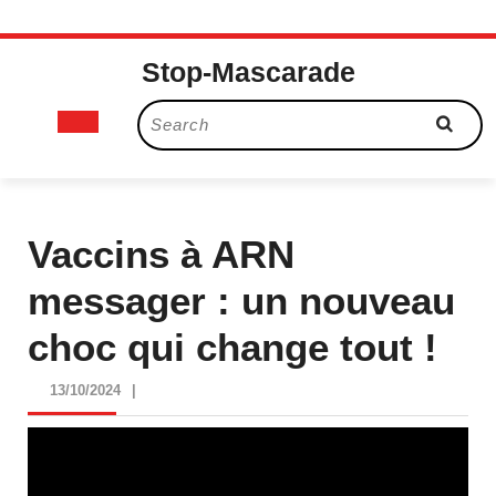
Skip
Stop-Mascarade
to
content
Open
Search
for:
Button
Vaccins à ARN
messager : un nouveau
choc qui change tout !
13/10/2024
13/10/2024
|