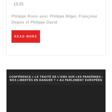
ARN
19:35
Messager
:
Philippe Rossi avec Philippe Bilger, Françoise
Faut-
Degois et Philippe David
il
avoir
READ
READ MORE
MORE
peur
?
CONFÉRENCE « LE TRAITÉ DE L’OMS SUR LES PANDÉMIES :
NOS LIBERTÉS EN DANGER ? » AU PARLEMENT EUROPÉEN