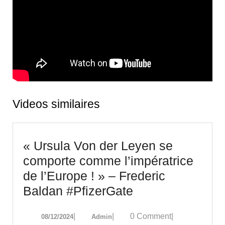
Videos similaires
« Ursula Von der Leyen se
comporte comme l’impératrice
de l’Europe ! » – Frederic
« Ursula
Baldan #PfizerGate
Von
08/12/2024
Admin
|
|
0 Comment
|
08/12/2024
Admin
der