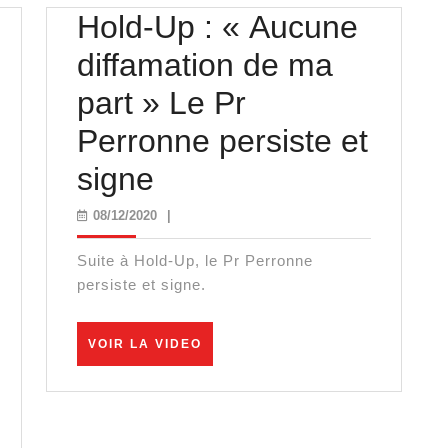
Hold-Up : « Aucune
diffamation de ma
part » Le Pr
Perronne persiste et
Hold-
signe
Up
08/12/2020
08/12/2020
|
:
Suite à Hold-Up, le Pr Perronne
« Aucune
persiste et signe.
diffamation
VOIR
VOIR LA VIDEO
de
LA
VIDEO
ma
part »