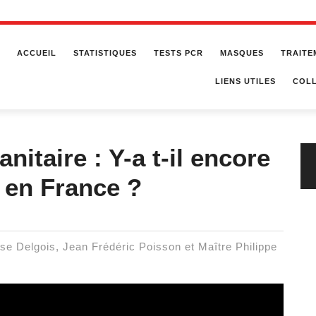
ACCUEIL
STATISTIQUES
TESTS PCR
MASQUES
TRAITE
LIENS UTILES
COLL
nitaire : Y-a t-il encore
 en France ?
ise Delgois, Jean Frédéric Poisson et Maître Philippe