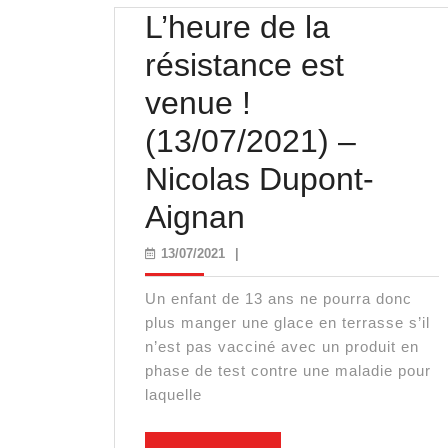
L’heure de la
résistance est
venue !
(13/07/2021) –
Nicolas Dupont-
L’heure
Aignan
de
13/07/2021
13/07/2021
|
la
Un enfant de 13 ans ne pourra donc
résistance
plus manger une glace en terrasse s’il
n’est pas vacciné avec un produit en
est
phase de test contre une maladie pour
laquelle
venue
!