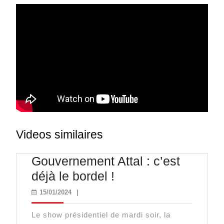
Videos similaires
Gouvernement Attal : c’est
Gouvernement
déjà le bordel !
Attal
15/01/2024
15/01/2024
|
:
Le show présidentiel de mardi soir, la
c’est