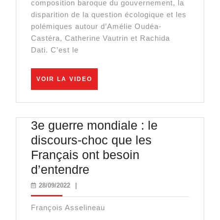
composition baroque du gouvernement, la
déjà
disparition de la question écologique et les
le
polémiques autour d’Amélie Oudéa-
Castéra, Catherine Vautrin et Rachida
bordel
Dati. C’est le
!
VOIR
VOIR LA VIDEO
LA
VIDEO
3e guerre mondiale : le
discours-choc que les
Français ont besoin
3e
d’entendre
guerre
28/09/2022
28/09/2022
|
mondiale
François Asselineau
: