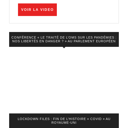
le
VOIR
VOIR LA VIDEO
discours-
LA
choc
VIDEO
que
les
CONFÉRENCE « LE TRAITÉ DE L’OMS SUR LES PANDÉMIES :
NOS LIBERTÉS EN DANGER ? » AU PARLEMENT EUROPÉEN
Français
ont
besoin
d’entendre
LOCKDOWN FILES : FIN DE L’HISTOIRE « COVID » AU
ROYAUME-UNI