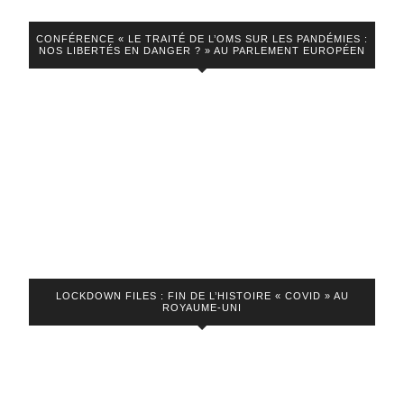
sur
LCI
CONFÉRENCE « LE TRAITÉ DE L’OMS SUR LES PANDÉMIES :
NOS LIBERTÉS EN DANGER ? » AU PARLEMENT EUROPÉEN
LOCKDOWN FILES : FIN DE L’HISTOIRE « COVID » AU
ROYAUME-UNI