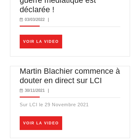
guerre médiatique est
Manipulations,
déclarée !
censure…
03/03/2022
03/03/2022
|
la
guerre
VOIR
VOIR LA VIDEO
médiatique
LA
VIDEO
est
déclarée
Martin Blachier commence à
!
Martin
douter en direct sur LCI
Blachier
30/11/2021
30/11/2021
|
commenc
Sur LCI le 29 Novembre 2021
à
douter
VOIR
VOIR LA VIDEO
en
LA
VIDEO
direct