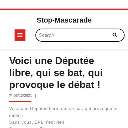
Skip
to
Stop-Mascarade
content
Open
Search
for:
Button
Voici une Députée
libre, qui se bat, qui
provoque le débat !
06/12/2021
06/12/2021
|
Voici une Députée libre, qui se bat, qui provoque le
débat !
Sans vous, EPL n’est rien