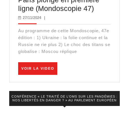
8
Ukraine
ligne (Mondoscopie 47)
mai
:
27/11/2024
27/11/2024
|
2024
la
Au programme de cette Mondoscopie, 47e
course
édition : 1) Ukraine : la folie continue et la
à
Russie ne rie plus 2) Le choc des titans se
l’abîme,
globalise : Moscou réplique
Moscou
s’irrite,
VOIR
VOIR LA VIDEO
LA
Paris
VIDEO
plonge
en
CONFÉRENCE « LE TRAITÉ DE L’OMS SUR LES PANDÉMIES :
NOS LIBERTÉS EN DANGER ? » AU PARLEMENT EUROPÉEN
première
ligne
(Mondosco