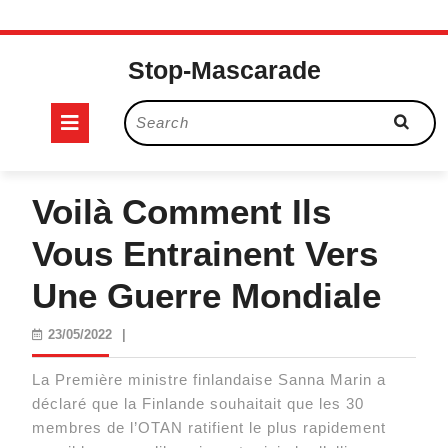
Skip
to
Stop-Mascarade
content
Open
Search
for:
Button
Voilà Comment Ils
Vous Entrainent Vers
Une Guerre Mondiale
23/05/2022
23/05/2022
|
La Première ministre finlandaise Sanna Marin a
déclaré que la Finlande souhaitait que les 30
membres de l’OTAN ratifient le plus rapidement