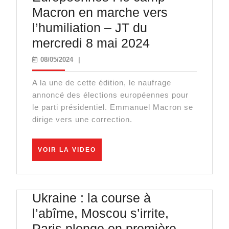
Macron en marche vers
l’humiliation – JT du
Européennes
mercredi 8 mai 2024
:
08/05/2024
08/05/2024
|
le
A la une de cette édition, le naufrage
camp
annoncé des élections européennes pour
Macron
le parti présidentiel. Emmanuel Macron se
en
dirige vers une correction.
marche
vers
VOIR
VOIR LA VIDEO
LA
l’humiliation
VIDEO
–
JT
Ukraine : la course à
du
l’abîme, Moscou s’irrite,
mercredi
Paris plonge en première