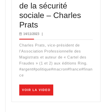
de la sécurité
sociale – Charles
Le
Prats
scandale
14/11/2023
14/11/2023
|
re
du
Charles Prats, vice-président de
trou
l’Association Professionnelle des
Magistrats et auteur de « Cartel des
perclasse
de
Fraudes » (1 et 2) aux éditions Ring.
#argent#politique#macron#france#finan
la
ce
sécurité
ation
sociale
VOIR
VOIR LA VIDEO
LA
–
VIDEO
les
Charles