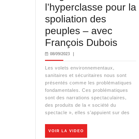
l’hyperclasse pour la
spoliation des
peuples – avec
La
François Dubois
guer
08/09/2023
08/09/2023
|
de
Les volets environnementaux,
l’hy
sanitaires et sécuritaires nous sont
présentés comme les problématiques
pour
fondamentales. Ces problématiques
sont des narrations spectaculaires,
la
des produits de la « société du
spoli
spectacle », elles s’appuient sur des
des
VOIR
VOIR LA VIDEO
peup
LA