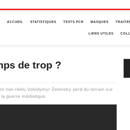
ACCUEIL
STATISTIQUES
TESTS PCR
MASQUES
TRAITE
LIENS UTILES
COLL
mps de trop ?
nien non réélu Volodymyr Zelensky perd du terrain sur
s la guerre médiatique.